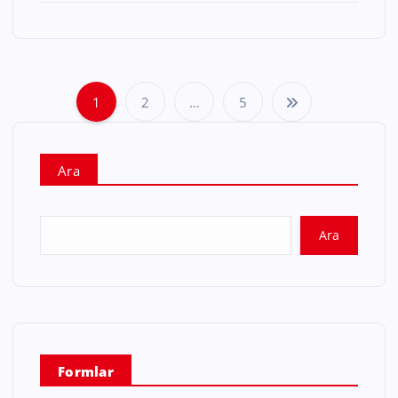
1
2
…
5
Ara
Ara
Formlar