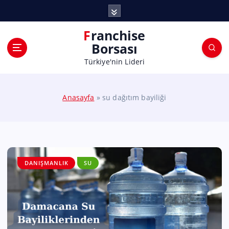
Franchise
Borsası
Türkiye'nin Lideri
Anasayfa
»
su dağıtım bayiliği
DANIŞMANLIK
SU