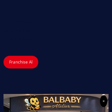
Gizlilik Politikası
Çerez Politikası
Kullanım Koşulları
Franchise Al
×