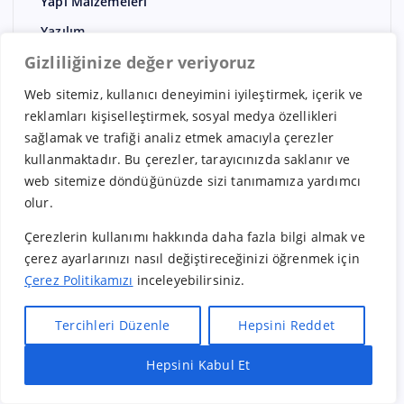
Yapı Malzemeleri
Yazılım
Gizliliğinize değer veriyoruz
Yazılım / Digital pazarlama
Yunanistan Bayilikleri
Web sitemiz, kullanıcı deneyimini iyileştirmek, içerik ve
reklamları kişiselleştirmek, sosyal medya özellikleri
sağlamak ve trafiği analiz etmek amacıyla çerezler
kullanmaktadır. Bu çerezler, tarayıcınızda saklanır ve
web sitemize döndüğünüzde sizi tanımamıza yardımcı
olur.
Güncel
Çerezlerin kullanımı hakkında daha fazla bilgi almak ve
çerez ayarlarınızı nasıl değiştireceğinizi öğrenmek için
Çerez Politikamızı
inceleyebilirsiniz.
Tercihleri Düzenle
Hepsini Reddet
Hepsini Kabul Et
Hızlı Bayilik Al
Öneri & Şikayet