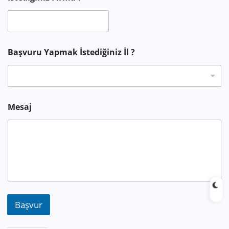
l
Başvuru Yapmak İstediğiniz İl ?
Mesaj
Başvur