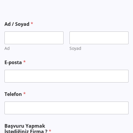
Ad / Soyad
*
Ad
Soyad
İ
E-posta
*
s
t
e
d
i
ğ
Telefon
*
i
n
i
z
A
d
Başvuru Yapmak
İ
İstediğiniz Firma ?
*