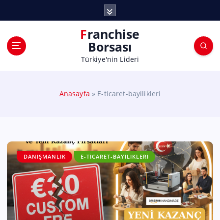
Franchise
Borsası
Türkiye'nin Lideri
Anasayfa
»
E-ticaret-bayilikleri
DANIŞMANLIK
E-TICARET-BAYILIKLERI