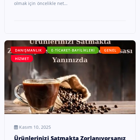
olmak için öncelikle net…
DANIŞMANLIK
E-TICARET-BAYILIKLERI
GENEL
HIZMET
Kasım 10, 2025
Ürünlerinizi Satmakta Zorlanıyorsanız