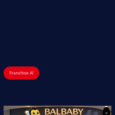
İletişim
Gizlilik Politikası
Çerez Politikası
Kullanım Koşulları
Franchise Al
×