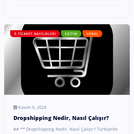
E-TICARET-BAYILIKLERI
EĞITIM
GENEL
Kasım 9, 2024
Dropshipping Nedir, Nasıl Çalışır?
## ** Dropshipping Nedir, Nasıl Çalışır? Türkiye’de