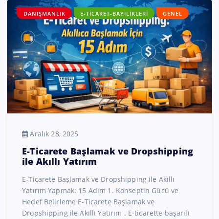
DANIŞMANLIK
E-TICARET-BAYILIKLERI
GENEL
Aralık 28, 2025
E-Ticarete Başlamak ve Dropshipping
ile Akıllı Yatırım
E-Ticarete Başlamak ve Dropshipping ile Akıllı
Yatırım Yapmak: 15 Adım 1. Konseptin Gücü ve
Hedef Belirleme E-Ticarete Başlamak ve
Dropshipping ile Akıllı Yatırım . E-ticarette başarılı