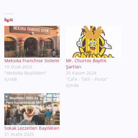
İlgili
Meksika Franchise Sistemi
Mr. Churros Bayilik
10 Ocak 2026
Şartları
"Meksika Bayilikleri"
25 Kasım 2024
içinde
"Cafe - Tatlı - Pasta"
içinde
Sokak Lezzetleri Bayilikleri
21 Aralık 2025