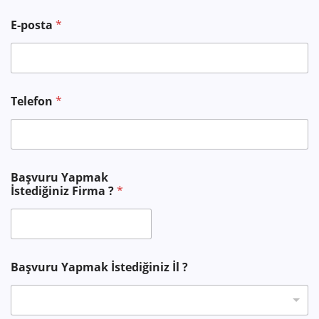
E-posta
*
Telefon
*
A
Başvuru Yapmak
d
İstediğiniz Firma ?
*
A
d
*
Başvuru Yapmak İstediğiniz İl ?