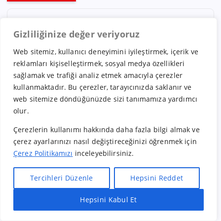
Gizliliğinize değer veriyoruz
Ara
Web sitemiz, kullanıcı deneyimini iyileştirmek, içerik ve
reklamları kişiselleştirmek, sosyal medya özellikleri
Ara
sağlamak ve trafiği analiz etmek amacıyla çerezler
kullanmaktadır. Bu çerezler, tarayıcınızda saklanır ve
web sitemize döndüğünüzde sizi tanımamıza yardımcı
olur.
Çerezlerin kullanımı hakkında daha fazla bilgi almak ve
çerez ayarlarınızı nasıl değiştireceğinizi öğrenmek için
Formlar
Çerez Politikamızı
inceleyebilirsiniz.
Tercihleri Düzenle
Hepsini Reddet
Bayilik Vermek İstiyorum
Hepsini Kabul Et
Bayilik Almak İstiyorum
Hızlı Bayilik Al
Öneri & Şikayet
Tedarikçi Olmak İstiyorum