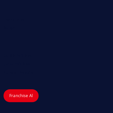
Hakkımızda
İletişim
Gizlilik Politikası
Çerez Politikası
Kullanım Koşulları
Franchise Al