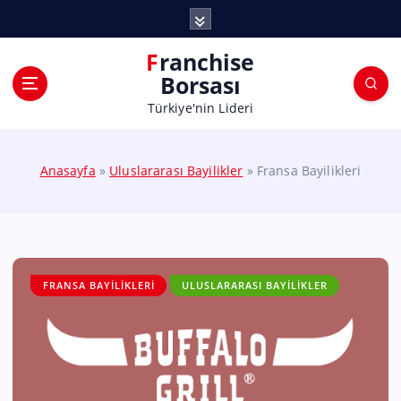
Franchise
Borsası
Türkiye'nin Lideri
Anasayfa
»
Uluslararası Bayilikler
»
Fransa Bayilikleri
FRANSA BAYILIKLERI
ULUSLARARASI BAYILIKLER