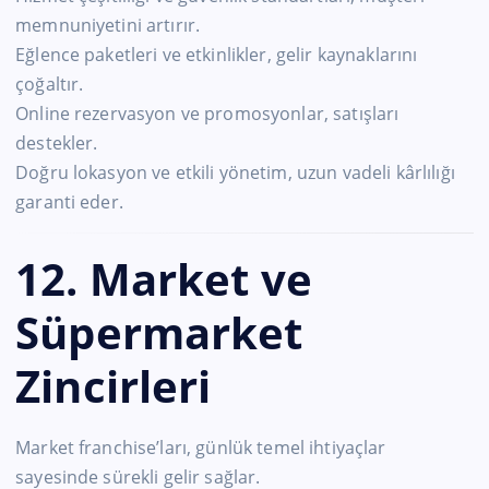
memnuniyetini artırır.
Eğlence paketleri ve etkinlikler, gelir kaynaklarını
çoğaltır.
Online rezervasyon ve promosyonlar, satışları
destekler.
Doğru lokasyon ve etkili yönetim, uzun vadeli kârlılığı
garanti eder.
12. Market ve
Süpermarket
Zincirleri
Market franchise’ları, günlük temel ihtiyaçlar
sayesinde sürekli gelir sağlar.