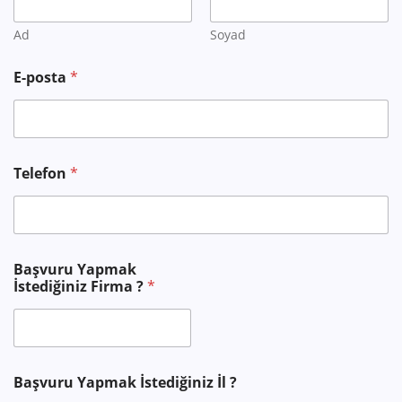
a
k
Ad
Soyad
Y
a
E-posta
*
p
m
a
k
Telefon
*
Başvuru Yapmak
İstediğiniz Firma ?
*
Başvuru Yapmak İstediğiniz İl ?