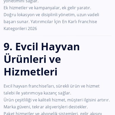
yönetimini sağlar.
Ek hizmetler ve kampanyalar, ek gelir yaratır.
Doğru lokasyon ve disiplinli yönetim, uzun vadeli
başarı sunar. Yatırımcılar İçin En Karlı Franchise
Kategorileri 2026
9. Evcil Hayvan
Ürünleri ve
Hizmetleri
Evcil hayvan franchise’ları, sürekli ürün ve hizmet
talebi ile yatırımcıya kazanç sağlar.
Ürün çeşitliliği ve kaliteli hizmet, müşteri ilgisini artırır.
Marka güveni, tekrar alışverişleri destekler.
Paket hizmetler ve abonelik sistemleri, gelir akışını