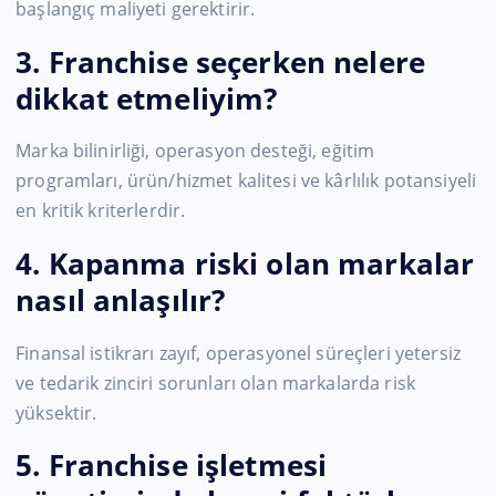
başlangıç maliyeti gerektirir.
3. Franchise seçerken nelere
dikkat etmeliyim?
Marka bilinirliği, operasyon desteği, eğitim
programları, ürün/hizmet kalitesi ve kârlılık potansiyeli
en kritik kriterlerdir.
4. Kapanma riski olan markalar
nasıl anlaşılır?
Finansal istikrarı zayıf, operasyonel süreçleri yetersiz
ve tedarik zinciri sorunları olan markalarda risk
yüksektir.
5. Franchise işletmesi