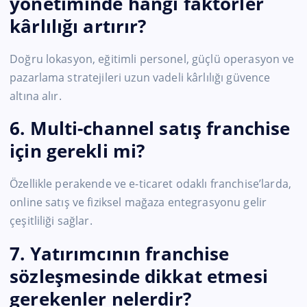
yönetiminde hangi faktörler
kârlılığı artırır?
Doğru lokasyon, eğitimli personel, güçlü operasyon ve
pazarlama stratejileri uzun vadeli kârlılığı güvence
altına alır.
6. Multi-channel satış franchise
için gerekli mi?
Özellikle perakende ve e-ticaret odaklı franchise’larda,
online satış ve fiziksel mağaza entegrasyonu gelir
çeşitliliği sağlar.
7. Yatırımcının franchise
sözleşmesinde dikkat etmesi
gerekenler nelerdir?