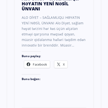
HƏYATIN YENİ NƏSİL
ÜNVANI
ALO DİYET – SAĞLAMLIQLI HƏYATIN
YENİ NƏSİL ÜNVANI Alo Diyet, sağlam
həyat tərzini hər kəs üçün əlçatan
etməyi qarşısına məqsəd qoyan,
müasir qidalanma həlləri təqdim edən
innovativ bir brenddir. Müasir…
Bunu paylaş:
Facebook
X
Bunu beğen: