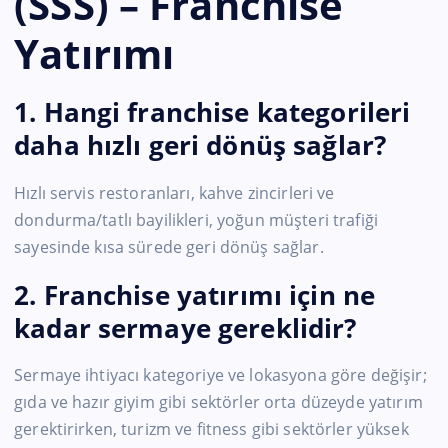
(SSS) – Franchise
Yatırımı
1. Hangi franchise kategorileri
daha hızlı geri dönüş sağlar?
Hızlı servis restoranları, kahve zincirleri ve
dondurma/tatlı bayilikleri, yoğun müşteri trafiği
sayesinde kısa sürede geri dönüş sağlar.
2. Franchise yatırımı için ne
kadar sermaye gereklidir?
Sermaye ihtiyacı kategoriye ve lokasyona göre değişir;
gıda ve hazır giyim gibi sektörler orta düzeyde yatırım
gerektirirken, turizm ve fitness gibi sektörler yüksek