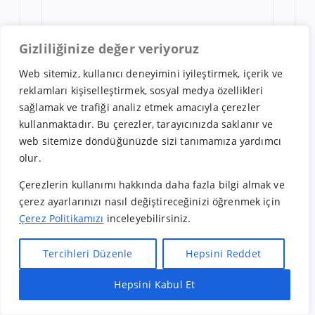
Gizliliğinize değer veriyoruz
DANIŞMANLIK
GENEL
Web sitemiz, kullanıcı deneyimini iyileştirmek, içerik ve
reklamları kişiselleştirmek, sosyal medya özellikleri
sağlamak ve trafiği analiz etmek amacıyla çerezler
kullanmaktadır. Bu çerezler, tarayıcınızda saklanır ve
web sitemize döndüğünüzde sizi tanımamıza yardımcı
olur.
Çerezlerin kullanımı hakkında daha fazla bilgi almak ve
çerez ayarlarınızı nasıl değiştireceğinizi öğrenmek için
Çerez Politikamızı
inceleyebilirsiniz.
Nisan 9, 2026
Türkiye’de En Hızlı Geri
Tercihleri Düzenle
Hepsini Reddet
Dönüş Sağlayan Franchise
Sektörleri
Hepsini Kabul Et
Hızlı Bayilik Al
Öneri & Şikayet
Türkiye’de En Hızlı Geri Dönüş