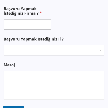
?
Başvuru Yapmak
*
İstediğiniz Firma ?
*
*
Başvuru Yapmak İstediğiniz İl ?
Mesaj