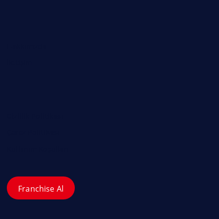
Hakkımızda
İletişim
Gizlilik Politikası
Çerez Politikası
Kullanım Koşulları
Franchise Al