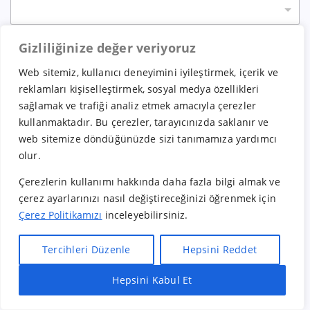
Gizliliğinize değer veriyoruz
Mesaj
Web sitemiz, kullanıcı deneyimini iyileştirmek, içerik ve
reklamları kişiselleştirmek, sosyal medya özellikleri
sağlamak ve trafiği analiz etmek amacıyla çerezler
kullanmaktadır. Bu çerezler, tarayıcınızda saklanır ve
web sitemize döndüğünüzde sizi tanımamıza yardımcı
olur.
Çerezlerin kullanımı hakkında daha fazla bilgi almak ve
Başvur
çerez ayarlarınızı nasıl değiştireceğinizi öğrenmek için
Çerez Politikamızı
inceleyebilirsiniz.
Bunu paylaş:
Tercihleri Düzenle
Hepsini Reddet
Facebook
X
Hepsini Kabul Et
Hızlı Bayilik Al
Öneri & Şikayet
Bunu beğen: