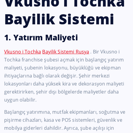
Vkusno i Tochka
Bayilik Sistemi
1. Yatırım Maliyeti
Vkusno i Tochka
Bayilik Sistemi Rusya
. Bir Vkusno i
Tochka franchise şubesi açmak için başlangıç yatırım
maliyeti, şubenin lokasyonu, büyüklüğü ve ekipman
ihtiyaçlarına bağlı olarak değişir. Şehir merkezi
lokasyonları daha yüksek kira ve dekorasyon maliyeti
gerektirirken, şehir dışı bölgelerde maliyetler daha
uygun olabilir.
Başlangıç yatırımına, mutfak ekipmanları, soğutma ve
pişirme cihazları, kasa ve POS sistemleri, güvenlik ve
mobilya giderleri dahildir. Ayrıca, şube açılışı için