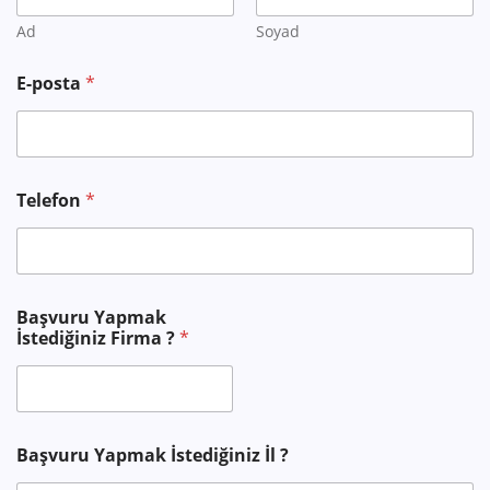
Ad
Soyad
S
E-posta
*
o
y
a
d
Telefon
*
Başvuru Yapmak
İstediğiniz Firma ?
*
Başvuru Yapmak İstediğiniz İl ?