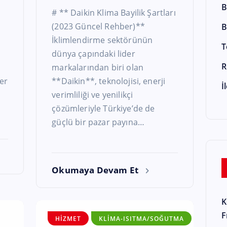
B
# ** Daikin Klima Bayilik Şartları
(2023 Güncel Rehber)**
B
İklimlendirme sektörünün
T
dünya çapındaki lider
R
markalarından biri olan
er
**Daikin**, teknolojisi, enerji
İ
verimliliği ve yenilikçi
çözümleriyle Türkiye’de de
güçlü bir pazar payına…
Okumaya Devam Et
K
F
HIZMET
KLIMA-ISITMA/SOĞUTMA