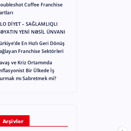
oubleshot Coffee Franchise
artları
LO DİYET – SAĞLAMLIQLI
ƏYATIN YENİ NƏSİL ÜNVANI
ürkiye’de En Hızlı Geri Dönüş
ağlayan Franchise Sektörleri
avaş ve Kriz Ortamında
nflasyonist Bir Ülkede İş
urmak mı Sabretmek mi?
Arşivler