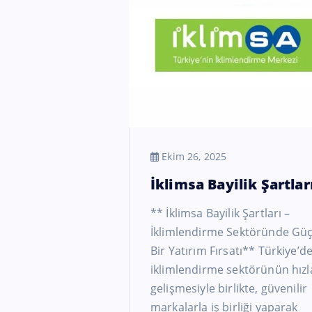
Ekim 26, 2025
İklimsa Bayilik Şartlar
** İklimsa Bayilik Şartları –
İklimlendirme Sektöründe Güç
Bir Yatırım Fırsatı** Türkiye’d
iklimlendirme sektörünün hızl
gelişmesiyle birlikte, güvenilir
markalarla iş birliği yaparak