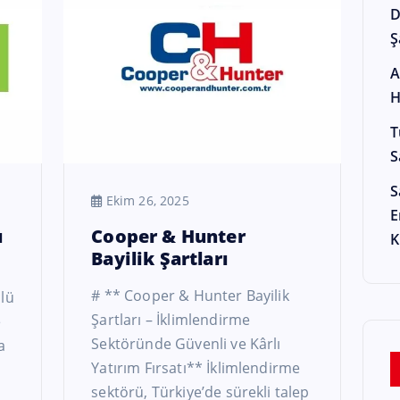
D
Ş
A
H
T
S
S
Ekim 26, 2025
E
ı
Cooper & Hunter
K
Bayilik Şartları
# ** Cooper & Hunter Bayilik
lü
Şartları – İklimlendirme
e
Sektöründe Güvenli ve Kârlı
a
Yatırım Fırsatı** İklimlendirme
sektörü, Türkiye’de sürekli talep