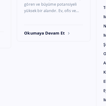
gören ve büyüme potansiyeli
T
yüksek bir alandır. Ev, ofis ve…
M
N
Okumaya Devam Et
M
Ş
O
A
K
E
E
M