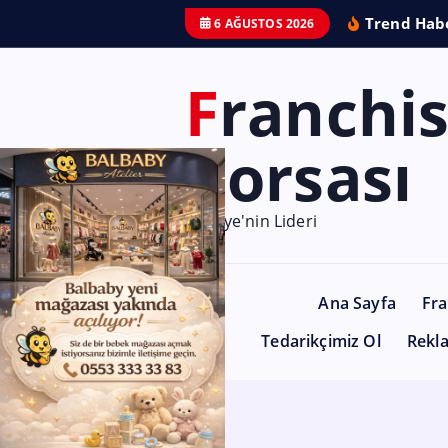
Trend Habe
6 AĞUSTOS 2026
Franchise
Borsası
Türkiye'nin Lideri
Ana Sayfa
Fra
Tedarikçimiz Ol
Rekl