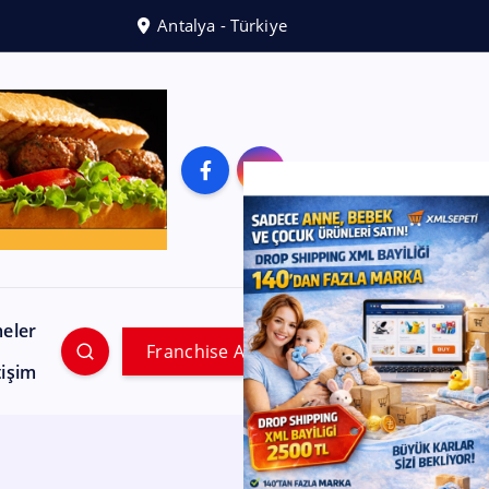
Antalya - Türkiye
meler
Franchise Ara
tişim