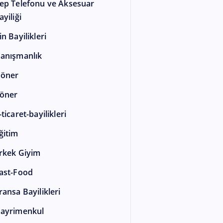
ep Telefonu ve Aksesuar
ayiliği
in Bayilikleri
anışmanlık
öner
öner
-ticaret-bayilikleri
ğitim
rkek Giyim
ast-Food
ransa Bayilikleri
ayrimenkul