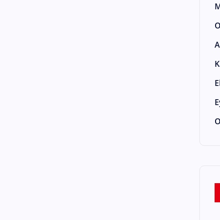
M
O
A
K
E
E
O