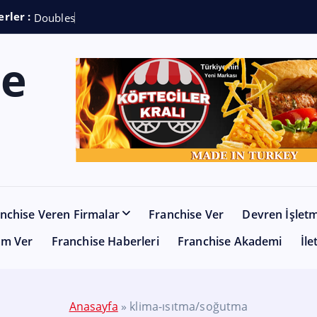
rler :
D
o
u
b
l
e
s
h
o
t
C
nchise Veren Firmalar
Franchise Ver
Devren İşlet
am Ver
Franchise Haberleri
Franchise Akademi
İle
Anasayfa
»
klima-ısıtma/soğutma