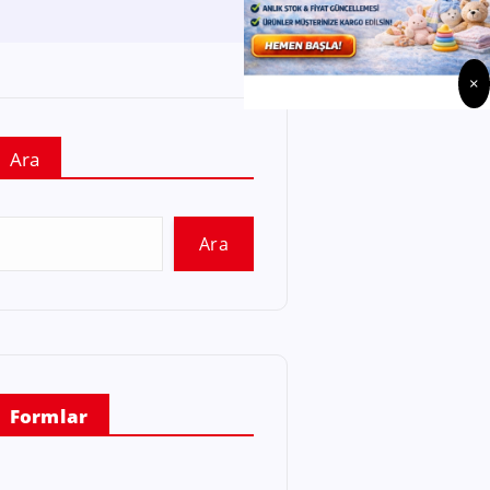
×
Ara
Ara
Formlar