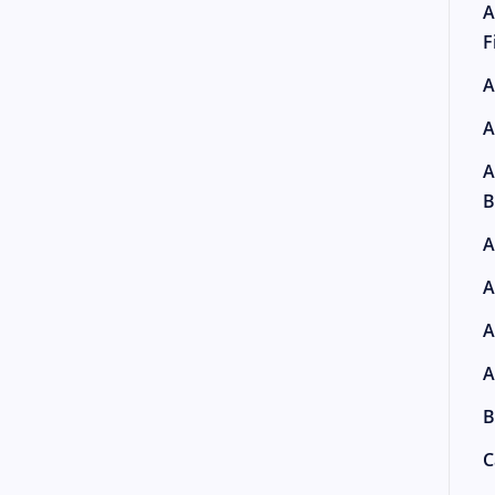
A
F
A
A
A
B
A
A
A
A
B
C