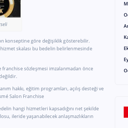
M
O
seli
A
K
on konseptine göre değişiklik gösterebilir.
E
hizmet skalası bu bedelin belirlenmesinde
E
r ve franchise sözleşmesi imzalanmadan önce
O
eğildir.
lanım hakkı, eğitim programları, açılış desteği ve
akmé Salon Franchise
edelin hangi hizmetleri kapsadığını net şekilde
losu, ileride yaşanabilecek anlaşmazlıkların