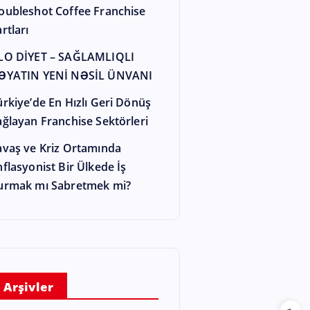
oubleshot Coffee Franchise
rtları
LO DİYET – SAĞLAMLIQLI
ƏYATIN YENİ NƏSİL ÜNVANI
ürkiye’de En Hızlı Geri Dönüş
ağlayan Franchise Sektörleri
avaş ve Kriz Ortamında
nflasyonist Bir Ülkede İş
urmak mı Sabretmek mi?
Arşivler