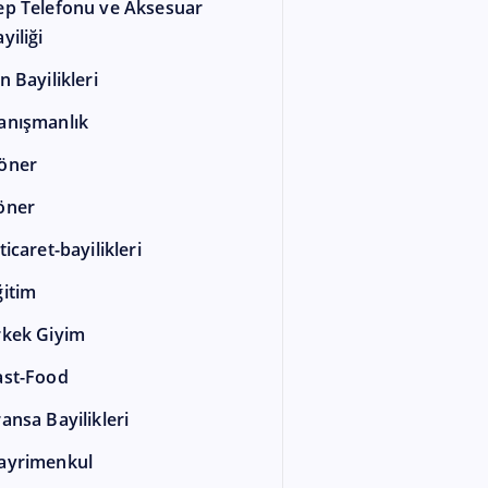
ep Telefonu ve Aksesuar
yiliği
n Bayilikleri
anışmanlık
öner
öner
ticaret-bayilikleri
ğitim
rkek Giyim
ast-Food
ransa Bayilikleri
ayrimenkul