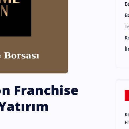
B
B
T
R
İ
n Franchise
 Yatırım
K
F