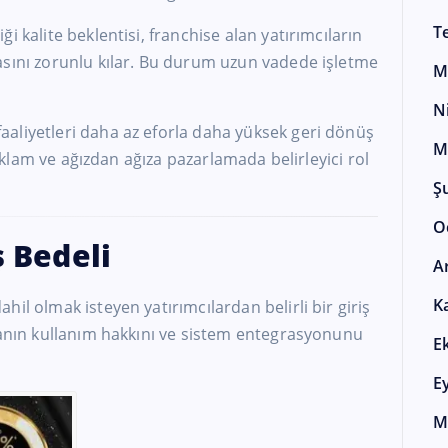
T
i kalite beklentisi, franchise alan yatırımcıların
asını zorunlu kılar. Bu durum uzun vadede işletme
M
N
aliyetleri daha az eforla daha yüksek geri dönüş
M
 reklam ve ağızdan ağıza pazarlamada belirleyici rol
Ş
O
ş Bedeli
A
K
il olmak isteyen yatırımcılardan belirli bir giriş
kanın kullanım hakkını ve sistem entegrasyonunu
E
E
M