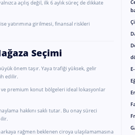
C
lnızca açılış değil, ilk 6 aylık süreç de dikkate
ba
Çi
ise yatırımına girilmesi, finansal riskleri
D
D
Mağaza Seçimi
d
üyük önem taşır. Yaya trafiği yüksek, gelir
E-
h edilir.
E
er ve premium konut bölgeleri ideal lokasyonlar
E
F
aylama hakkını saklı tutar. Bu onay süreci
F
lir.
G
r markaya rağmen beklenen ciroya ulaşılamamasına