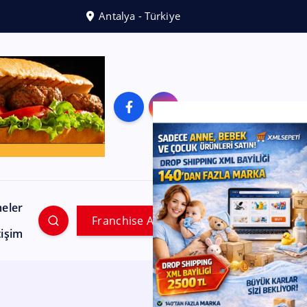
Antalya - Türkiye
meler
Franchise Ara
tişim