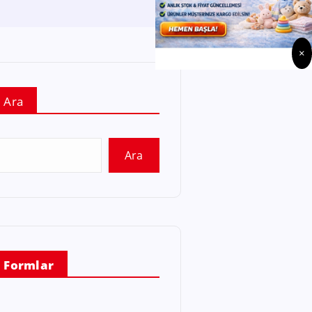
×
Ara
Ara
Formlar