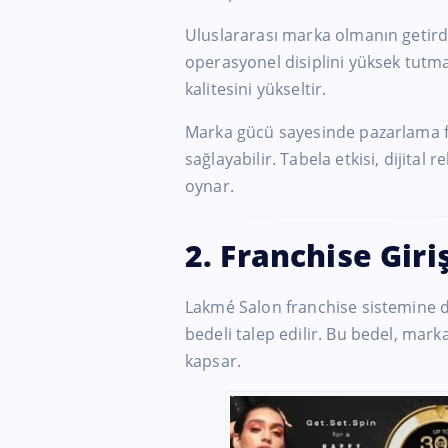
Uluslararası marka olmanın getirdiğ
operasyonel disiplini yüksek tutm
kalitesini yükseltir.
Marka gücü sayesinde pazarlama fa
sağlayabilir. Tabela etkisi, dijital
oynar.
2. Franchise Giri
Lakmé Salon franchise sistemine dah
bedeli talep edilir. Bu bedel, mar
kapsar.