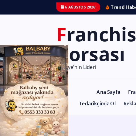
Trend Habe
6 AĞUSTOS 2026
Franchise
Borsası
Türkiye'nin Lideri
Ana Sayfa
Fra
Tedarikçimiz Ol
Rekl