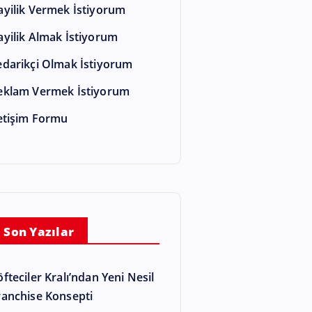
ayilik Vermek İstiyorum
ayilik Almak İstiyorum
edarikçi Olmak İstiyorum
eklam Vermek İstiyorum
letişim Formu
Son Yazılar
öfteciler Kralı’ndan Yeni Nesil
ranchise Konsepti