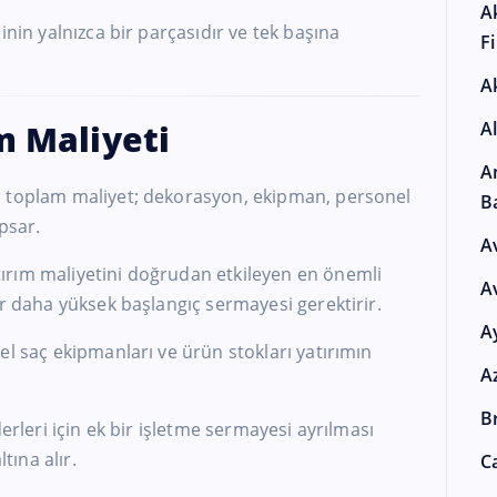
A
inin yalnızca bir parçasıdır ve tek başına
F
A
A
m Maliyeti
A
a toplam maliyet; dekorasyon, ekipman, personel
B
apsar.
A
ırım maliyetini doğrudan etkileyen en önemli
A
ar daha yüksek başlangıç sermayesi gerektirir.
A
el saç ekipmanları ve ürün stokları yatırımın
A
Br
derleri için ek bir işletme sermayesi ayrılması
tına alır.
Ca