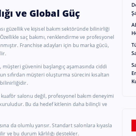
D
lığı ve Global Güç
Şa
A
sı güzellik ve kişisel bakım sektöründe bilinirliği
H
 Özellikle saç bakımı, renklendirme ve profesyonel
T
nmıştır. Franchise adayları için bu marka gücü,
S
ir.
S
, müşteri güvenini başlangıç aşamasında ciddi
E
onun sıfırdan müşteri oluşturma sürecini kısaltan
K
linirliğidir.
r kuaför salonu değil, profesyonel bakım deneyimi
uruludur. Bu da hedef kitlenin daha bilinçli ve
asına da olumlu yansır. Standart salonlara kıyasla
r ve bu durum kârlılığı destekler.