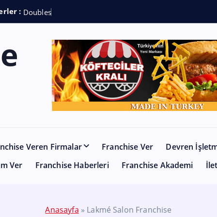
rler :
D
o
u
b
l
e
s
h
o
t
C
o
f
nchise Veren Firmalar
Franchise Ver
Devren İşlet
am Ver
Franchise Haberleri
Franchise Akademi
İle
Anasayfa
»
Lakmé Salon Franchise