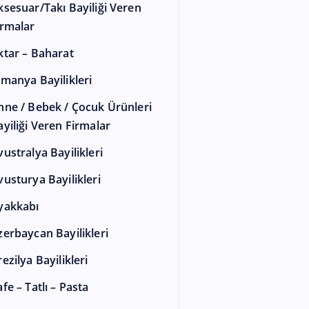
ksesuar/Takı Bayiliği Veren
irmalar
ktar – Baharat
lmanya Bayilikleri
nne / Bebek / Çocuk Ürünleri
ayiliği Veren Firmalar
vustralya Bayilikleri
vusturya Bayilikleri
yakkabı
zerbaycan Bayilikleri
ezilya Bayilikleri
fe – Tatlı – Pasta