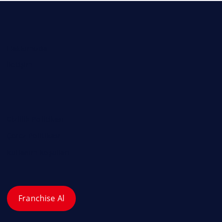
Hakkımızda
İletişim
Gizlilik Politikası
Çerez Politikası
Kullanım Koşulları
Franchise Al