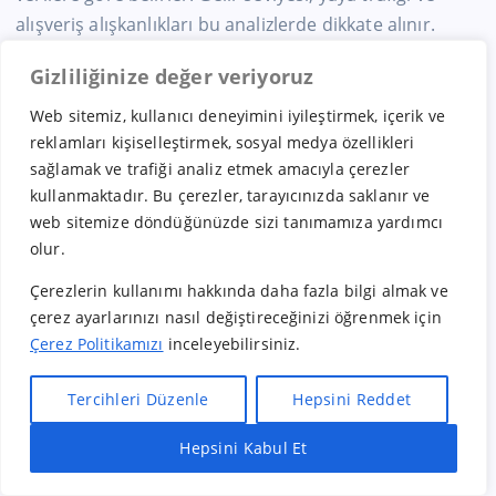
alışveriş alışkanlıkları bu analizlerde dikkate alınır.
Böylece işletmenin satış potansiyeli maksimize edilir.
Gizliliğinize değer veriyoruz
Alışveriş merkezleri, ana caddeler ve toplu taşıma
Web sitemiz, kullanıcı deneyimini iyileştirmek, içerik ve
noktaları franchise işletmeleri için en değerli
reklamları kişiselleştirmek, sosyal medya özellikleri
alanlardır. Bu bölgelerde marka görünürlüğü ve
sağlamak ve trafiği analiz etmek amacıyla çerezler
müşteri trafiği çok daha yüksektir.
kullanmaktadır. Bu çerezler, tarayıcınızda saklanır ve
web sitemize döndüğünüzde sizi tanımamıza yardımcı
Yerel kültür ve tüketici alışkanlıkları da lokasyon
olur.
stratejisinde önemli rol oynar. Brezilya’nın farklı
Çerezlerin kullanımı hakkında daha fazla bilgi almak ve
bölgelerinde tat, fiyat ve hizmet beklentileri değişebilir.
çerez ayarlarınızı nasıl değiştireceğinizi öğrenmek için
Bu nedenle franchise markaları bölgesel uyarlamalar
Çerez Politikamızı
inceleyebilirsiniz.
yapar.
Doğru lokasyon, franchise yatırımının kaderini belirler.
Tercihleri Düzenle
Hepsini Reddet
Bu yüzden Brezilya franchise sisteminde yer seçimi, en
Hepsini Kabul Et
Hızlı Bayilik Al
Öneri & Şikayet
az marka seçimi kadar kritik kabul edilir.