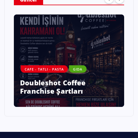
DANIŞMANLIK
GIDA
ALO DİYET – SAĞLAMLIQLI
HƏYATIN YENİ NƏSİL
ÜNVANI