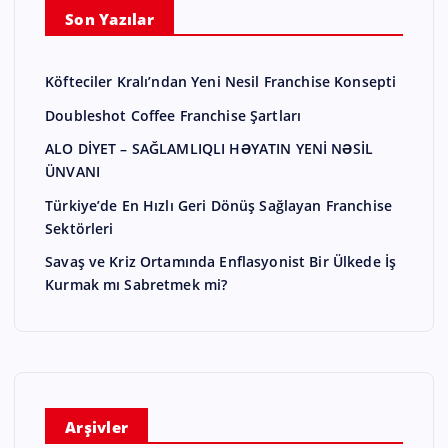
Son Yazılar
Köfteciler Kralı’ndan Yeni Nesil Franchise Konsepti
Doubleshot Coffee Franchise Şartları
ALO DİYET – SAĞLAMLIQLI HƏYATIN YENİ NƏSİL
ÜNVANI
Türkiye’de En Hızlı Geri Dönüş Sağlayan Franchise
Sektörleri
Savaş ve Kriz Ortamında Enflasyonist Bir Ülkede İş
Kurmak mı Sabretmek mi?
Arşivler