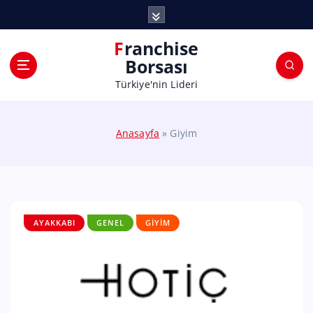
Franchise
Borsası
Türkiye'nin Lideri
Anasayfa
»
Giyim
AYAKKABI
GENEL
GIYIM