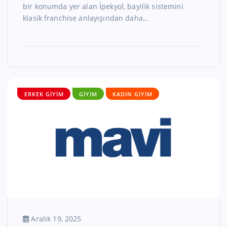
bir konumda yer alan İpekyol, bayilik sistemini
klasik franchise anlayışından daha…
ERKEK GIYIM
GIYIM
KADIN GIYIM
Aralık 19, 2025