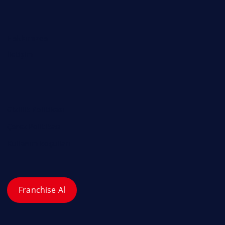
Hakkımızda
İletişim
Gizlilik Politikası
Çerez Politikası
Kullanım Koşulları
Franchise Al