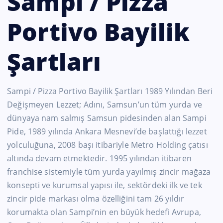
Sampi / Pizza
Portivo Bayilik
Şartları
Sampi / Pizza Portivo Bayilik Şartları 1989 Yılından Beri
Değişmeyen Lezzet; Adını, Samsun’un tüm yurda ve
dünyaya nam salmış Samsun pidesinden alan Sampi
Pide, 1989 yılında Ankara Mesnevi’de başlattığı lezzet
yolculuğuna, 2008 başı itibariyle Metro Holding çatısı
altında devam etmektedir. 1995 yılından itibaren
franchise sistemiyle tüm yurda yayılmış zincir mağaza
konsepti ve kurumsal yapısı ile, sektördeki ilk ve tek
zincir pide markası olma özelliğini tam 26 yıldır
korumakta olan Sampi’nin en büyük hedefi Avrupa,