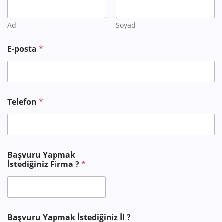
Ad
Soyad
E-posta
*
Telefon
*
B
Başvuru Yapmak
a
İstediğiniz Firma ?
*
ş
v
u
r
u
B
Başvuru Yapmak İstediğiniz İl ?