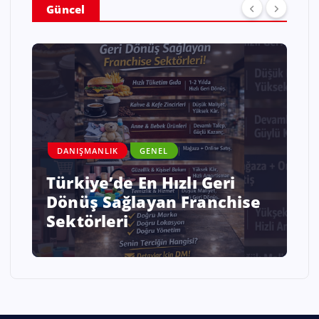
Güncel
DANIŞMANLIK
GENEL
Savaş ve Kriz Ortamında
Enflasyonist Bir Ülkede İş
Kurmak mı Sabretmek mi?