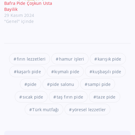
Bafra Pide Çoşkun Usta
Bayilik
29 Kasım 2024
"Genel" içinde
fırın lezzetleri
hamur işleri
karışık pide
kaşarlı pide
kıymalı pide
kuşbaşılı pide
pide
pide salonu
sampi pide
sıcak pide
taş fırın pide
taze pide
Türk mutfağı
yöresel lezzetler