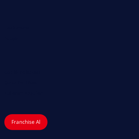
Hakkımızda
İletişim
Gizlilik Politikası
Çerez Politikası
Kullanım Koşulları
Franchise Al