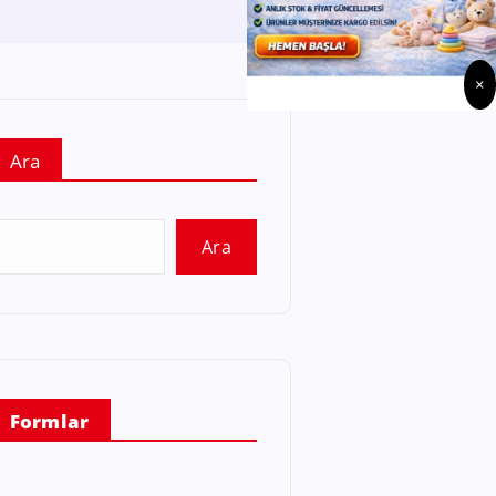
×
Ara
Ara
Formlar