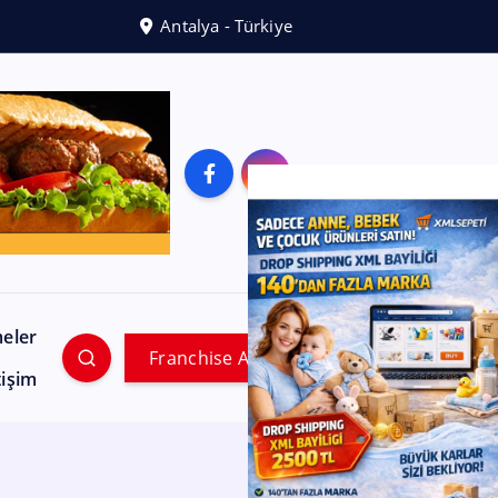
Antalya - Türkiye
meler
Franchise Ara
tişim