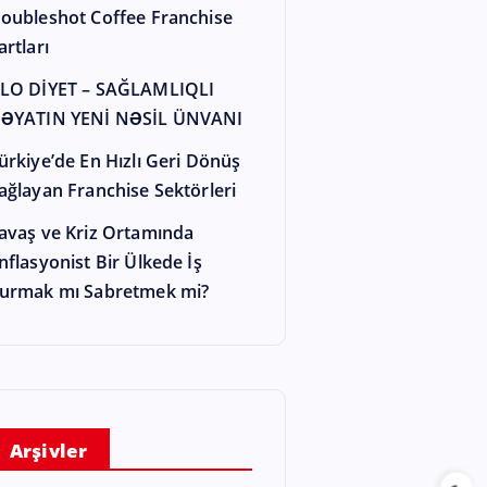
oubleshot Coffee Franchise
artları
LO DİYET – SAĞLAMLIQLI
ƏYATIN YENİ NƏSİL ÜNVANI
ürkiye’de En Hızlı Geri Dönüş
ağlayan Franchise Sektörleri
avaş ve Kriz Ortamında
nflasyonist Bir Ülkede İş
urmak mı Sabretmek mi?
Arşivler