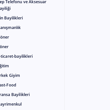
ep Telefonu ve Aksesuar
ayiliği
in Bayilikleri
anışmanlık
öner
öner
-ticaret-bayilikleri
ğitim
rkek Giyim
ast-Food
ransa Bayilikleri
ayrimenkul