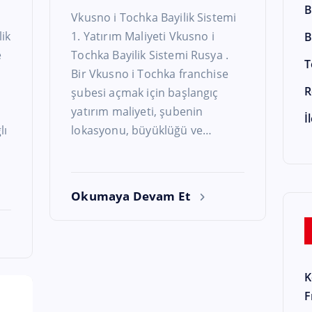
B
Vkusno i Tochka Bayilik Sistemi
ik
1. Yatırım Maliyeti Vkusno i
B
e
Tochka Bayilik Sistemi Rusya .
T
Bir Vkusno i Tochka franchise
R
şubesi açmak için başlangıç
ü
yatırım maliyeti, şubenin
İ
lı
lokasyonu, büyüklüğü ve…
Okumaya Devam Et
K
F