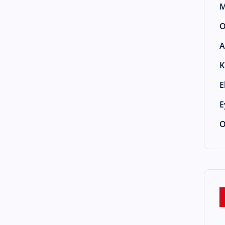
M
O
A
K
E
E
O