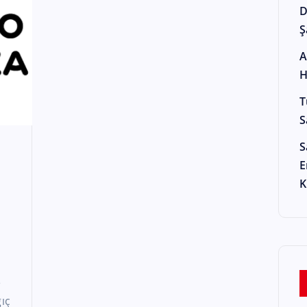
D
Ş
A
H
T
S
S
E
K
e
ıç