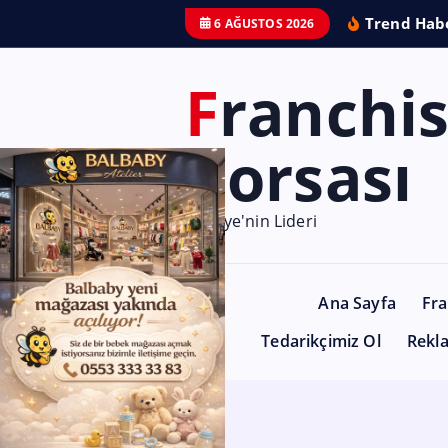
Trend Habe
6 AĞUSTOS 2026
Franchise
Borsası
Türkiye'nin Lideri
Ana Sayfa
Fra
Tedarikçimiz Ol
Rekl