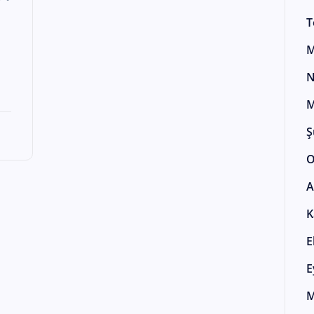
,
T
M
N
M
Ş
O
A
K
E
E
M