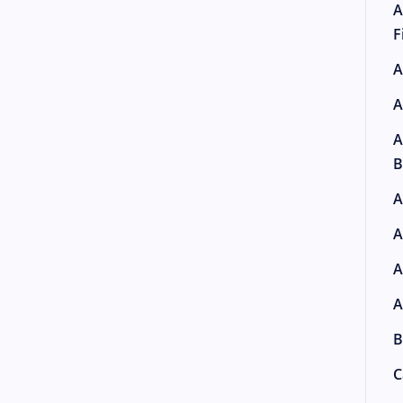
A
F
A
A
A
B
A
A
A
A
B
C