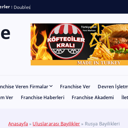
rler :
D
o
u
b
l
e
s
h
o
t
C
o
nchise Veren Firmalar
Franchise Ver
Devren İşlet
am Ver
Franchise Haberleri
Franchise Akademi
İle
Anasayfa
»
Uluslararası Bayilikler
»
Rusya Bayilikleri