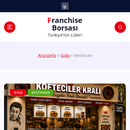
Franchise
Borsası
Türkiye'nin Lideri
Anasayfa
»
Gıda
»
Restoran
GIDA
RESTORAN