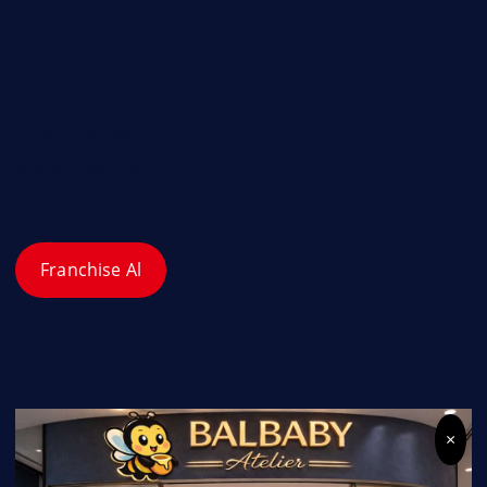
Gizlilik Politikası
Çerez Politikası
Kullanım Koşulları
Franchise Al
×