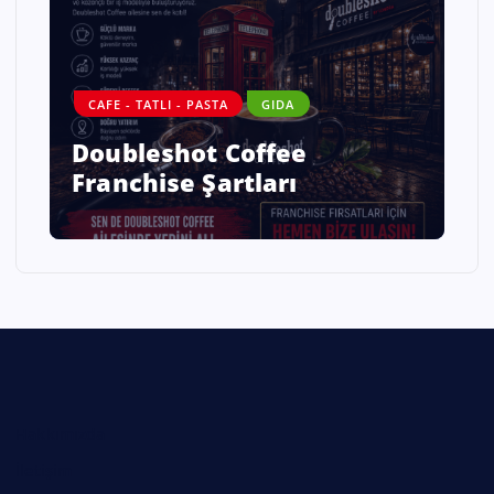
DANIŞMANLIK
GIDA
ALO DİYET – SAĞLAMLIQLI
HƏYATIN YENİ NƏSİL
ÜNVANI
Hakkımızda
İletişim