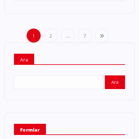
1
2
…
7
Ara
Ara
Formlar