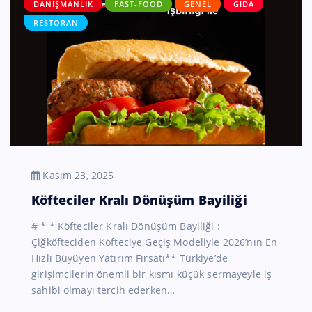
DANIŞMANLIK
FAST-FOOD
GENEL
GIDA
RESTORAN
Kasım 23, 2025
Köfteciler Kralı Dönüşüm Bayiliği
# * * Köfteciler Kralı Dönüşüm Bayiliği :
Çiğköfteciden Köfteciye Geçiş Modeliyle 2026’nın En
Hızlı Büyüyen Yatırım Fırsatı** Türkiye’de
girişimcilerin önemli bir kısmı küçük sermayeyle iş
sahibi olmayı tercih ederken…