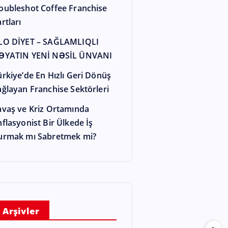
oubleshot Coffee Franchise
rtları
LO DİYET – SAĞLAMLIQLI
ƏYATIN YENİ NƏSİL ÜNVANI
ürkiye’de En Hızlı Geri Dönüş
ağlayan Franchise Sektörleri
avaş ve Kriz Ortamında
nflasyonist Bir Ülkede İş
urmak mı Sabretmek mi?
Arşivler