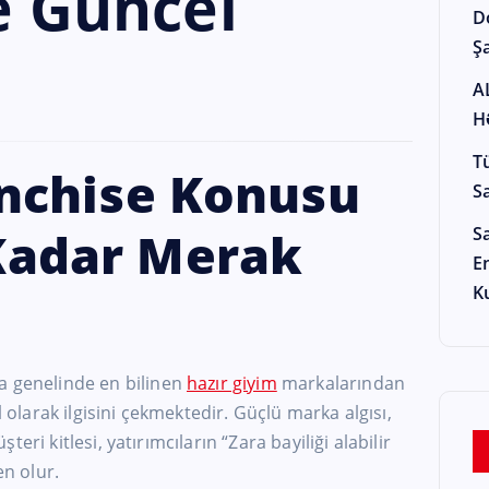
e Güncel
D
Şa
A
H
T
nchise Konusu
S
Kadar Merak
S
E
K
a genelinde en bilinen
hazır giyim
markalarından
l olarak ilgisini çekmektedir. Güçlü marka algısı,
eri kitlesi, yatırımcıların “Zara bayiliği alabilir
n olur.