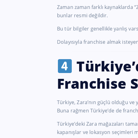
Zaman zaman farklı kaynaklarda “Zar
bunlar resmi değildir.
Bu tür bilgiler genellikle yanlış v
Dolayısıyla franchise almak isteyenl
Türkiye’
Franchise 
Türkiye, Zara’nın güçlü olduğu ve 
Buna rağmen Türkiye’de de franch
Türkiye’deki Zara mağazaları tamam
kapanışlar ve lokasyon seçimleri m