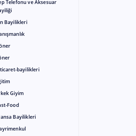
ep Telefonu ve Aksesuar
yiliği
n Bayilikleri
anışmanlık
öner
öner
ticaret-bayilikleri
ğitim
rkek Giyim
ast-Food
ransa Bayilikleri
ayrimenkul