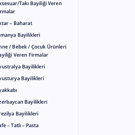
ksesuar/Takı Bayiliği Veren
irmalar
ktar – Baharat
lmanya Bayilikleri
nne / Bebek / Çocuk Ürünleri
ayiliği Veren Firmalar
vustralya Bayilikleri
vusturya Bayilikleri
yakkabı
zerbaycan Bayilikleri
ezilya Bayilikleri
fe – Tatlı – Pasta