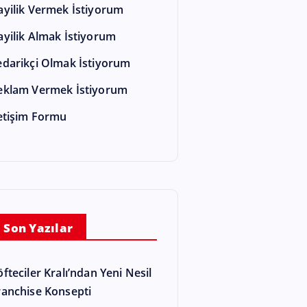
ayilik Vermek İstiyorum
ayilik Almak İstiyorum
edarikçi Olmak İstiyorum
eklam Vermek İstiyorum
letişim Formu
Son Yazılar
öfteciler Kralı’ndan Yeni Nesil
ranchise Konsepti