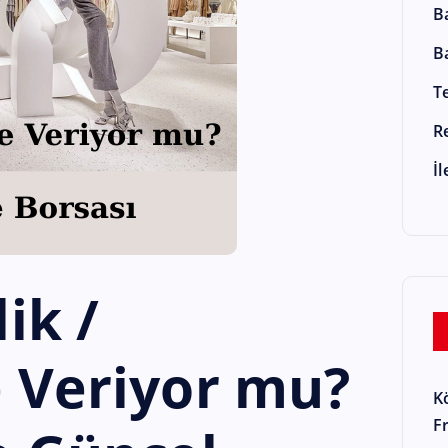
B
B
T
R
İ
ik /
 Veriyor mu?
K
F