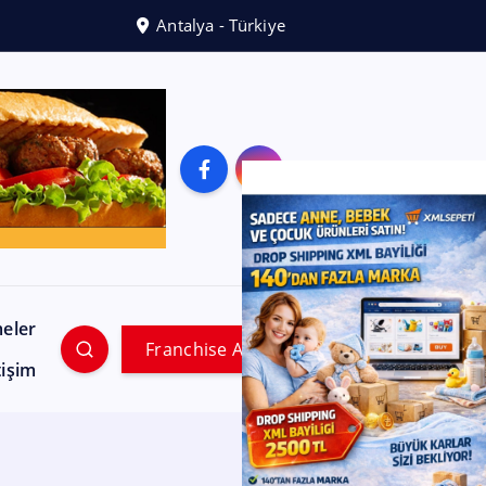
Antalya - Türkiye
meler
Franchise Ara
tişim