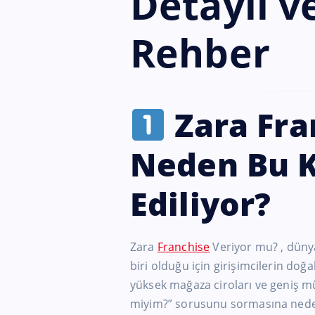
Detaylı v
Rehber
Zara Fra
Neden Bu 
Ediliyor?
Zara
Franchise
Veriyor mu? , düny
biri olduğu için girişimcilerin doğa
yüksek mağaza ciroları ve geniş müşt
miyim?” sorusunu sormasına nede