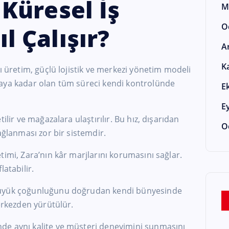
Küresel İş
M
O
l Çalışır?
A
K
ı üretim, güçlü lojistik ve merkezi yönetim modeli
aya kadar olan tüm süreci kendi kontrolünde
E
E
ilir ve mağazalara ulaştırılır. Bu hız, dışarıdan
O
ağlanması zor bir sistemdir.
timi, Zara’nın kâr marjlarını korumasını sağlar.
latabilir.
büyük çoğunluğunu doğrudan kendi bünyesinde
merkezden yürütülür.
de aynı kalite ve müşteri deneyimini sunmasını