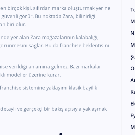
en birçok kişi, sıfırdan marka oluşturmak yerine
T
 güvenli görür. Bu noktada Zara, bilinirliği
M
n biri olur.
N
inde yer alan Zara mağazalarının kalabalığı,
M
örünmesini sağlar. Bu da franchise beklentisini
Ş
ise verildiği anlamına gelmez. Bazı markalar
O
klı modeller üzerine kurar.
A
ranchise sistemine yaklaşımı klasik bayilik
K
E
detaylı ve gerçekçi bir bakış açısıyla yaklaşmak
E
M