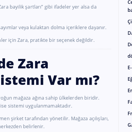
C
a bayilik şartları” gibi ifadeler yer alsa da
ba
Çi
arsayımlar veya kulaktan dolma içeriklere dayanır.
D
er için Zara, pratikte bir seçenek değildir.
D
d
de Zara
E-
Sistemi Var mı?
E
E
yoğun mağaza ağına sahip ülkelerden biridir.
F
ise sistemi uygulanmamaktadır.
F
en şirket tarafından yönetilir. Mağaza açılışları,
G
erkezden belirlenir.