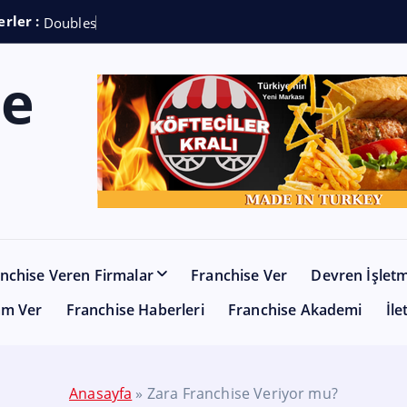
rler :
D
o
u
b
l
e
s
h
o
t
C
o
f
nchise Veren Firmalar
Franchise Ver
Devren İşlet
am Ver
Franchise Haberleri
Franchise Akademi
İle
Anasayfa
»
Zara Franchise Veriyor mu?