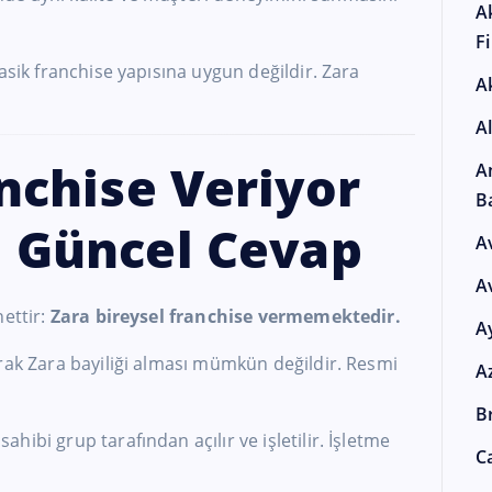
A
F
asik franchise yapısına uygun değildir. Zara
A
A
nchise Veriyor
A
B
 Güncel Cevap
A
A
nettir:
Zara bireysel franchise vermemektedir.
A
rak Zara bayiliği alması mümkün değildir. Resmi
A
Br
ibi grup tarafından açılır ve işletilir. İşletme
Ca