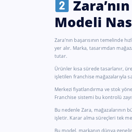
Zara’nın 
Modeli Nası
Zara’nın başarısının temelinde hızl
yer alır. Marka, tasarımdan mağaz
tutar.
Ürünler kısa sürede tasarlanır, üret
işletilen franchise mağazalarıyla s
Merkezi fiyatlandırma ve stok yöne
Franchise sistemi bu kontrolü zayıf
Bu nedenle Zara, mağazalarının 
işletir. Karar alma süreçleri tek 
Bu model, markanın dünya genelin