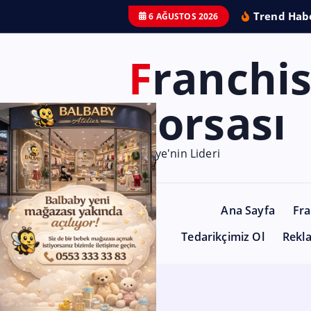
Trend Habe
6 AĞUSTOS 2026
Franchise
Borsası
Türkiye'nin Lideri
Ana Sayfa
Fra
Tedarikçimiz Ol
Rekl