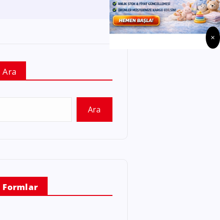
×
Ara
Ara
Formlar