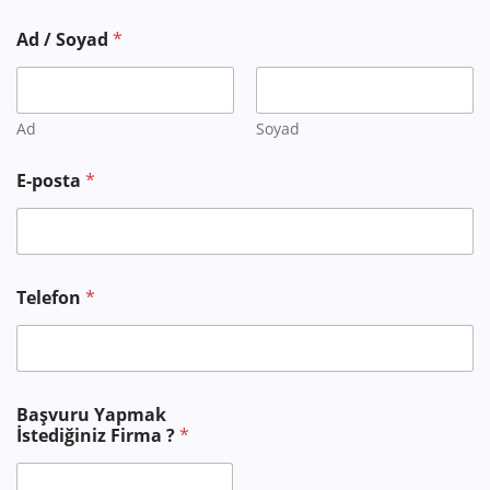
Ad / Soyad
*
Ad
Soyad
E-posta
*
F
Telefon
*
i
r
m
a
?
İ
Başvuru Yapmak
s
İstediğiniz Firma ?
*
t
e
d