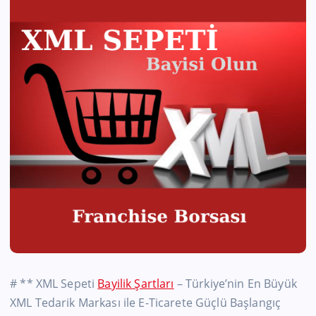
# ** XML Sepeti
Bayilik Şartları
– Türkiye’nin En Büyük
XML Tedarik Markası ile E-Ticarete Güçlü Başlangıç