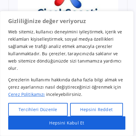
Gizliliğinize değer veriyoruz
Web sitemiz, kullanıcı deneyimini iyileştirmek, içerik ve
reklamları kişiselleştirmek, sosyal medya özellikleri
sağlamak ve trafiği analiz etmek amacıyla çerezler
kullanmaktadır. Bu çerezler, tarayıcınızda saklanır ve
Eylül 24, 2024
web sitemize döndüğünüzde sizi tanımamıza yardımcı
Çiçek Sepeti Bayilik Şartları
olur.
## **Çiçek Sepeti Bayilik Şartları ve
Çerezlerin kullanımı hakkında daha fazla bilgi almak ve
Girişimcilik Fırsatları (2025 Güncel
çerez ayarlarınızı nasıl değiştireceğinizi öğrenmek için
Rehber)** Online alışveriş dünyasında
Çerez Politikamızı
inceleyebilirsiniz.
adını Türkiye’nin en bilinen markaları
arasına yazdıran **Çiçek Sepeti**,
Tercihleri Düzenle
Hepsini Reddet
yalnızca çiçek satışıyla değil, aynı
zamanda geniş…
Hepsini Kabul Et
Hızlı Bayilik Al
Öneri & Şikayet
Bunu paylaş: