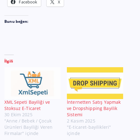
Facebook
X
Bunu beğen:
İlgili
XML Sepeti Bayiliği ve
İnternetten Satış Yapmak
Stoksuz E‑Ticaret
ve Dropshipping Bayilik
30 Ekim 2025
Sistemi
"Anne / Bebek / Çocuk
2 Kasım 2025
Ürünleri Bayiliği Veren
"E-ticaret-bayilikleri"
Firmalar" içinde
içinde