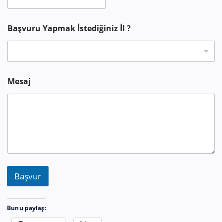
i
ğ
i
Başvuru Yapmak İstediğiniz İl ?
n
i
z
Mesaj
Başvur
Bunu paylaş: