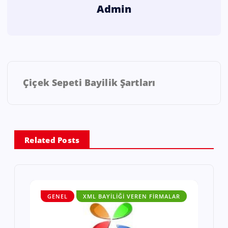
Admin
Çiçek Sepeti Bayilik Şartları
Related Posts
GENEL
XML BAYILIĞI VEREN FIRMALAR