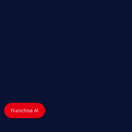
Hakkımızda
İletişim
Gizlilik Politikası
Çerez Politikası
Kullanım Koşulları
Franchise Al