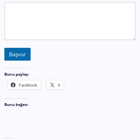
l
e
f
o
n
Y
a
p
m
Başvur
a
k
*
Bunu paylaş:
Facebook
X
Bunu beğen: