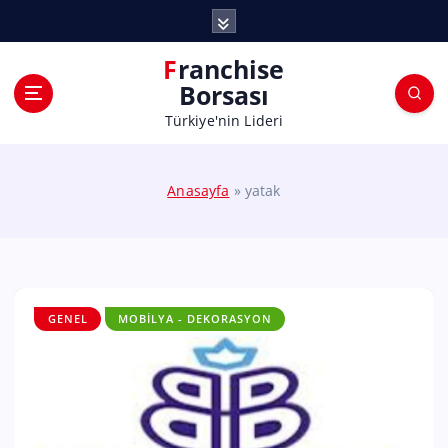
Franchise
Borsası
Türkiye'nin Lideri
Anasayfa
»
yatak
GENEL
MOBILYA - DEKORASYON