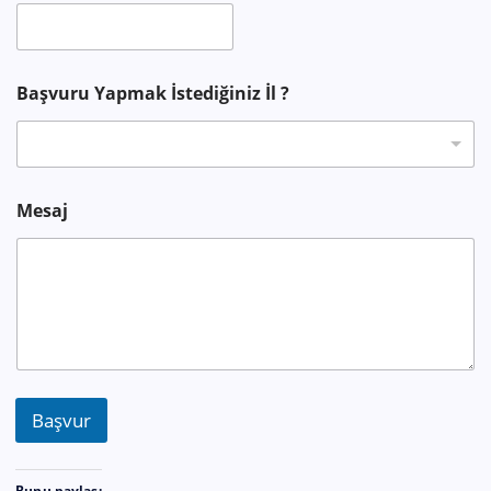
e
f
o
n
?
Başvuru Yapmak İstediğiniz İl ?
Mesaj
Başvur
Bunu paylaş: