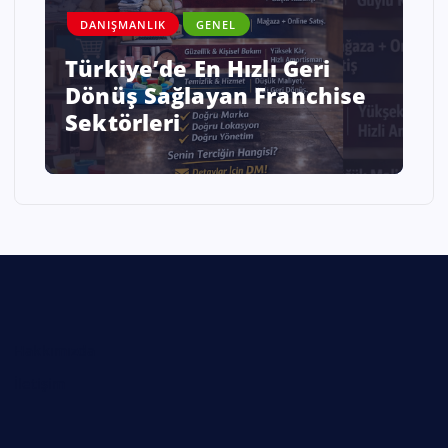
DANIŞMANLIK
GENEL
Savaş ve Kriz Ortamında
e
Enflasyonist Bir Ülkede İş
Kurmak mı Sabretmek mi?
Hakkımızda
İletişim