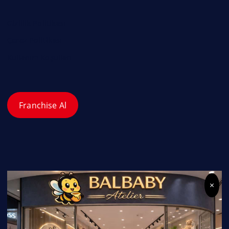
Gizlilik Politikası
Çerez Politikası
Kullanım Koşulları
Franchise Al
×