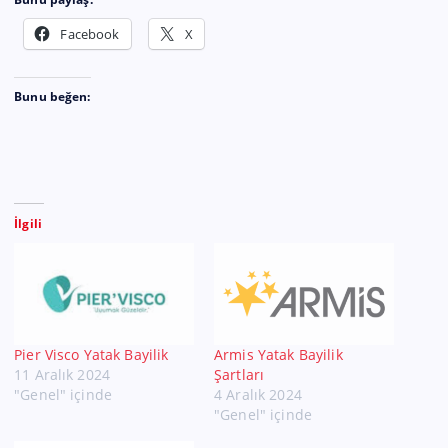
Facebook
X
Bunu beğen:
İlgili
Pier Visco Yatak Bayilik
Armis Yatak Bayilik
11 Aralık 2024
Şartları
"Genel" içinde
4 Aralık 2024
"Genel" içinde