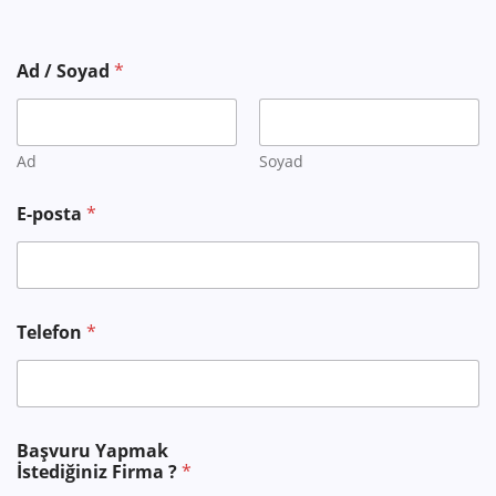
Ad / Soyad
*
Ad
Soyad
E-posta
*
Telefon
*
T
Başvuru Yapmak
e
İstediğiniz Firma ?
*
l