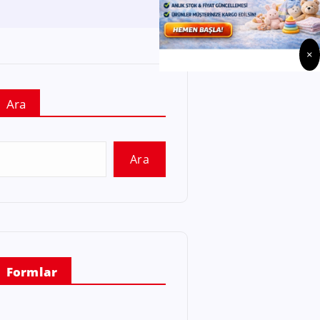
×
Ara
Ara
Formlar