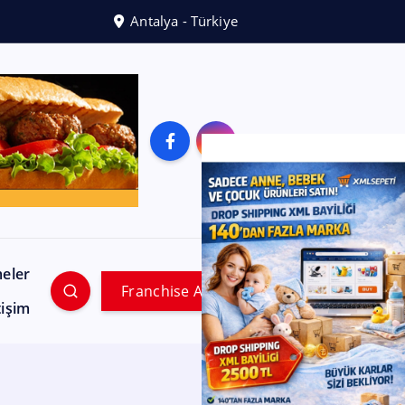
Antalya - Türkiye
meler
Franchise Ara
tişim