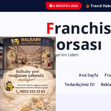
Trend Habe
6 AĞUSTOS 2026
Franchise
Borsası
Türkiye'nin Lideri
Ana Sayfa
Fra
Tedarikçimiz Ol
Rekl