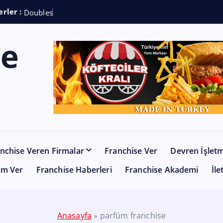
rler :
D
o
u
b
l
e
s
h
o
t
C
o
nchise Veren Firmalar
Franchise Ver
Devren İşlet
am Ver
Franchise Haberleri
Franchise Akademi
İle
Anasayfa
»
parfüm franchise