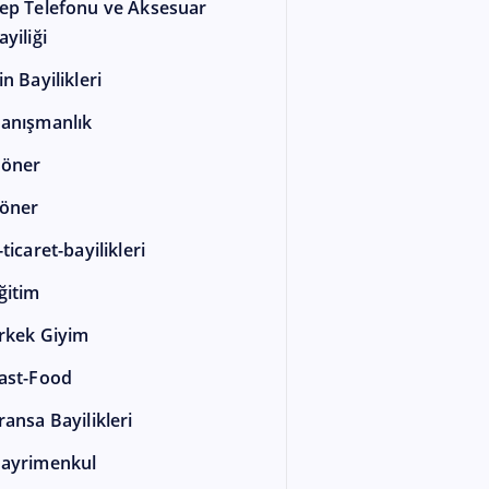
ep Telefonu ve Aksesuar
ayiliği
in Bayilikleri
anışmanlık
öner
öner
-ticaret-bayilikleri
ğitim
rkek Giyim
ast-Food
ransa Bayilikleri
ayrimenkul