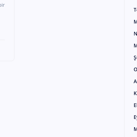
bir
T
M
N
M
Ş
O
A
K
E
E
M