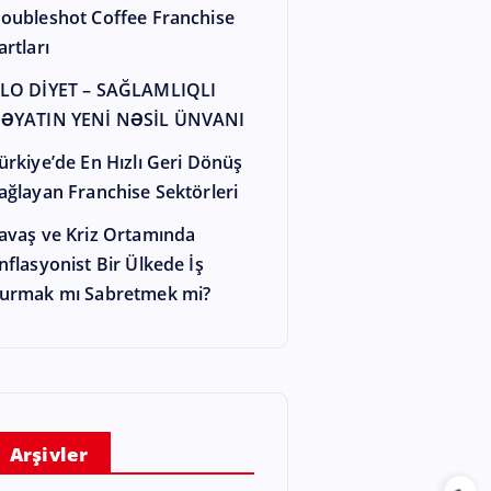
oubleshot Coffee Franchise
artları
LO DİYET – SAĞLAMLIQLI
ƏYATIN YENİ NƏSİL ÜNVANI
ürkiye’de En Hızlı Geri Dönüş
ağlayan Franchise Sektörleri
avaş ve Kriz Ortamında
nflasyonist Bir Ülkede İş
urmak mı Sabretmek mi?
Arşivler