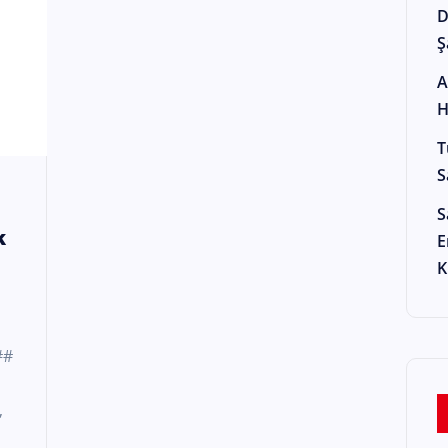
D
Ş
A
H
T
S
S
k
E
K
##
,