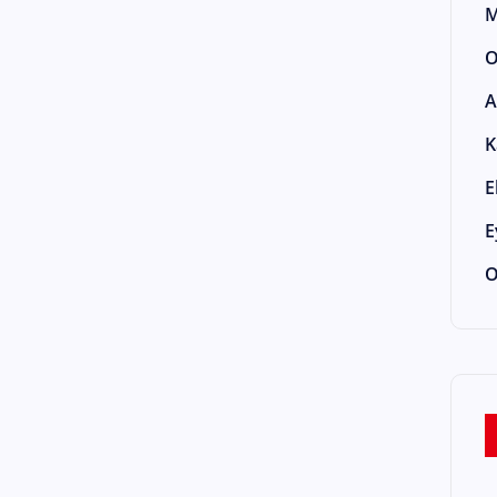
M
O
A
K
E
E
O