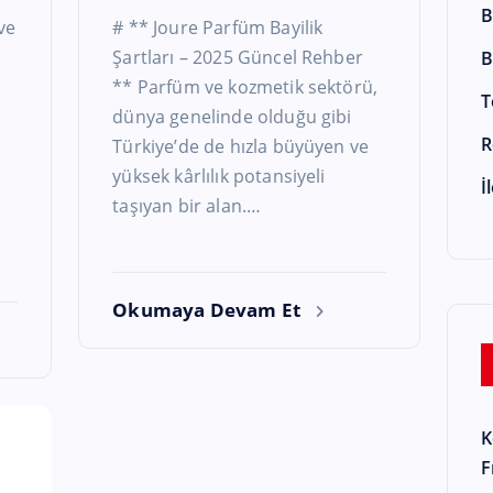
B
ve
# ** Joure Parfüm Bayilik
Şartları – 2025 Güncel Rehber
B
** Parfüm ve kozmetik sektörü,
T
dünya genelinde olduğu gibi
R
Türkiye’de de hızla büyüyen ve
yüksek kârlılık potansiyeli
İ
taşıyan bir alan.…
Okumaya Devam Et
K
F