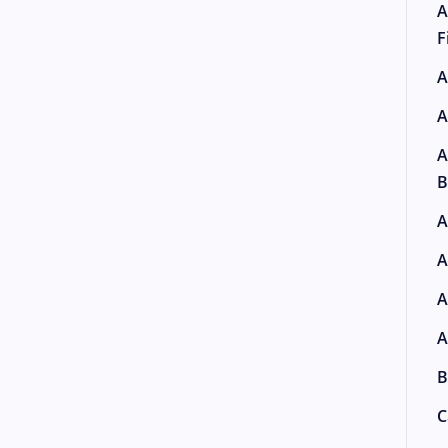
A
F
A
A
A
B
A
A
A
A
B
C