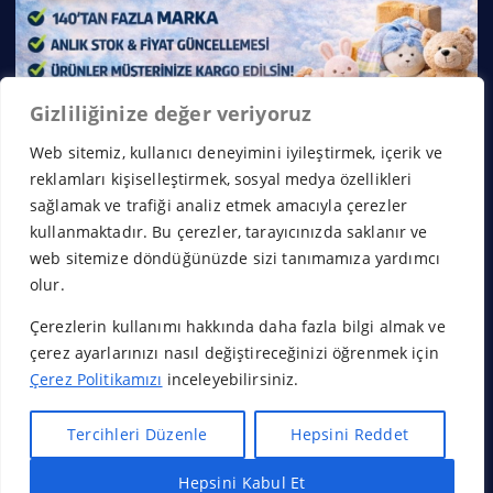
Gizliliğinize değer veriyoruz
Web sitemiz, kullanıcı deneyimini iyileştirmek, içerik ve
reklamları kişiselleştirmek, sosyal medya özellikleri
sağlamak ve trafiği analiz etmek amacıyla çerezler
kullanmaktadır. Bu çerezler, tarayıcınızda saklanır ve
web sitemize döndüğünüzde sizi tanımamıza yardımcı
olur.
Çerezlerin kullanımı hakkında daha fazla bilgi almak ve
Copyright © 2026 Franchise Borsası | Powered by
Desert
çerez ayarlarınızı nasıl değiştireceğinizi öğrenmek için
Themes
Çerez Politikamızı
inceleyebilirsiniz.
Tercihleri Düzenle
Hepsini Reddet
Hepsini Kabul Et
Başa Dön
Hızlı Bayilik Al
Öneri & Şikayet