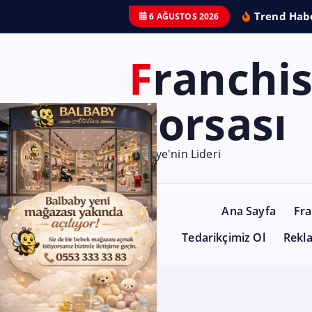
Trend Habe
6 AĞUSTOS 2026
Franchise
Borsası
Türkiye'nin Lideri
Ana Sayfa
Fra
Tedarikçimiz Ol
Rekl