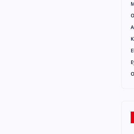
M
O
A
K
E
E
O