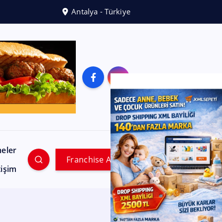
Antalya - Türkiye
meler
Franchise Ara
tişim