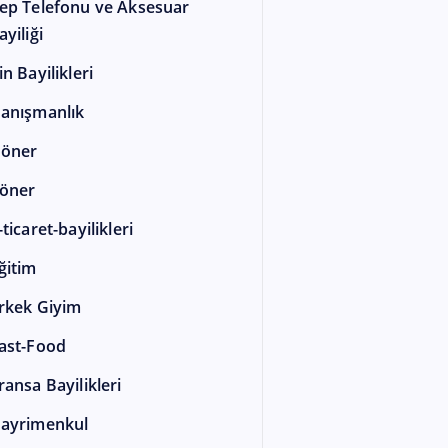
ep Telefonu ve Aksesuar
ayiliği
in Bayilikleri
anışmanlık
öner
öner
-ticaret-bayilikleri
ğitim
rkek Giyim
ast-Food
ransa Bayilikleri
ayrimenkul