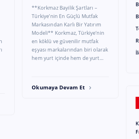
B
**Korkmaz Bayilik Şartları –
Türkiye’nin En Güçlü Mutfak
B
Markasından Karlı Bir Yatırım
T
Modeli** Korkmaz, Türkiye’nin
R
n
en köklü ve güvenilir mutfak
ı
eşyası markalarından biri olarak
İ
hem yurt içinde hem de yurt…
Okumaya Devam Et
K
F