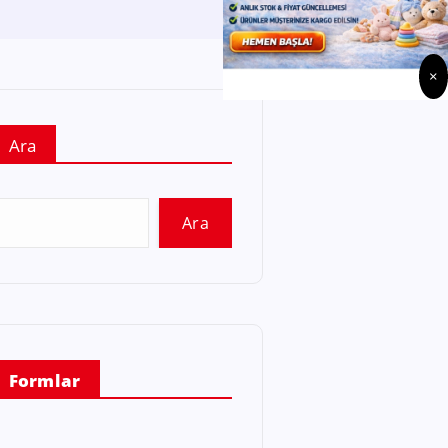
×
Ara
Ara
Formlar