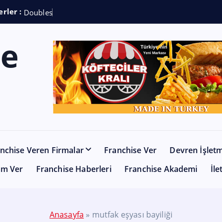
rler :
D
o
u
b
l
e
s
h
o
t
C
o
f
nchise Veren Firmalar
Franchise Ver
Devren İşlet
am Ver
Franchise Haberleri
Franchise Akademi
İle
Anasayfa
»
mutfak eşyası bayiliği