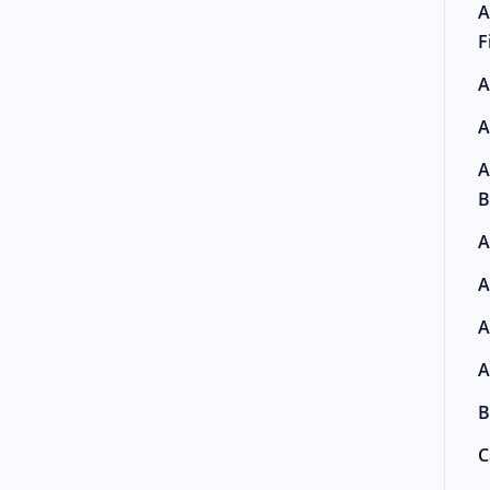
A
F
A
A
A
B
A
A
A
A
B
C