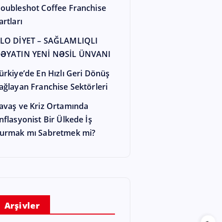
oubleshot Coffee Franchise
artları
LO DİYET – SAĞLAMLIQLI
ƏYATIN YENİ NƏSİL ÜNVANI
ürkiye’de En Hızlı Geri Dönüş
ağlayan Franchise Sektörleri
avaş ve Kriz Ortamında
nflasyonist Bir Ülkede İş
urmak mı Sabretmek mi?
Arşivler