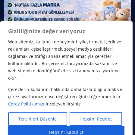
Gizliliğinize değer veriyoruz
Web sitemiz, kullanıcı deneyimini iyileştirmek, içerik ve
reklamları kişiselleştirmek, sosyal medya özellikleri
sağlamak ve trafiği analiz etmek amacıyla çerezler
kullanmaktadır. Bu çerezler, tarayıcınızda saklanır ve
web sitemize döndüğünüzde sizi tanımamıza yardımcı
olur.
Çerezlerin kullanımı hakkında daha fazla bilgi almak ve
Copyright © 2026 Franchise Borsası | Powered by
Desert
çerez ayarlarınızı nasıl değiştireceğinizi öğrenmek için
Themes
Çerez Politikamızı
inceleyebilirsiniz.
Tercihleri Düzenle
Hepsini Reddet
Hepsini Kabul Et
Başa Dön
Hızlı Bayilik Al
Öneri & Şikayet