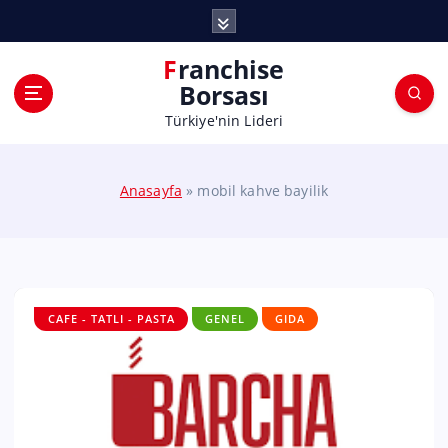
Franchise
Borsası
Türkiye'nin Lideri
Anasayfa
»
mobil kahve bayilik
CAFE - TATLI - PASTA
GENEL
GIDA