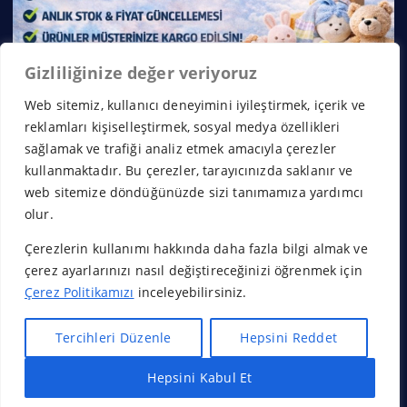
Gizliliğinize değer veriyoruz
Web sitemiz, kullanıcı deneyimini iyileştirmek, içerik ve
reklamları kişiselleştirmek, sosyal medya özellikleri
sağlamak ve trafiği analiz etmek amacıyla çerezler
kullanmaktadır. Bu çerezler, tarayıcınızda saklanır ve
web sitemize döndüğünüzde sizi tanımamıza yardımcı
olur.
Çerezlerin kullanımı hakkında daha fazla bilgi almak ve
Copyright © 2026 Franchise Borsası | Powered by
Desert
çerez ayarlarınızı nasıl değiştireceğinizi öğrenmek için
Themes
Çerez Politikamızı
inceleyebilirsiniz.
Tercihleri Düzenle
Hepsini Reddet
Hepsini Kabul Et
Başa Dön
Hızlı Bayilik Al
Öneri & Şikayet