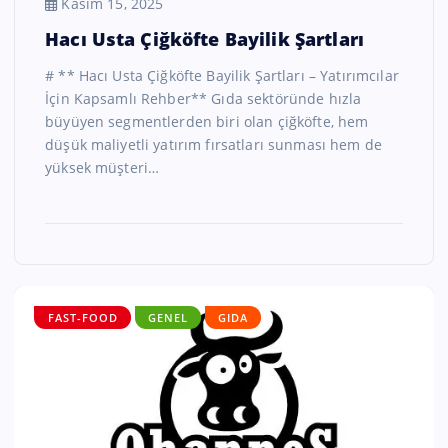
Kasım 15, 2025
Hacı Usta Çiğköfte Bayilik Şartları
# ** Hacı Usta Çiğköfte Bayilik Şartları – Yatırımcılar
İçin Kapsamlı Rehber** Gıda sektöründe hızla
büyüyen segmentlerden biri olan çiğköfte, hem
düşük maliyetli yatırım fırsatları sunması hem de
yüksek müşteri…
FAST-FOOD
GENEL
GIDA