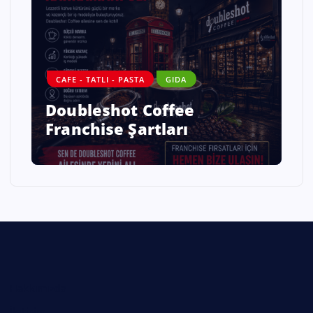
DANIŞMANLIK
GIDA
ALO DİYET – SAĞLAMLIQLI
HƏYATIN YENİ NƏSİL
ÜNVANI
Hakkımızda
İletişim