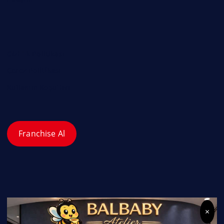
Gizlilik Politikası
Çerez Politikası
Kullanım Koşulları
Franchise Al
×