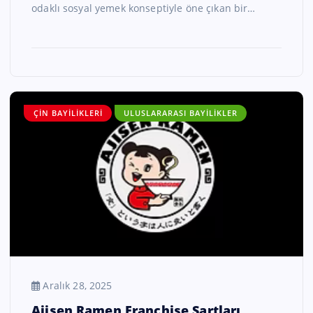
odaklı sosyal yemek konseptiyle öne çıkan bir…
ÇIN BAYILIKLERI
ULUSLARARASI BAYILIKLER
Aralık 28, 2025
Ajisen Ramen Franchise Şartları