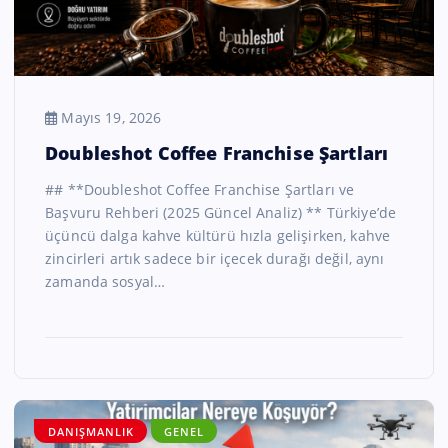
Mayıs 19, 2026
Doubleshot Coffee Franchise Şartları
## **Doubleshot Coffee Franchise Şartları ve
Başvuru Rehberi (2025 Güncel Analiz) ** Türkiye’de
üçüncü dalga kahve kültürü hızla gelişirken, kahve
zincirleri artık sadece bir içecek durağı değil, aynı
zamanda sosyal…
DANIŞMANLIK
GENEL