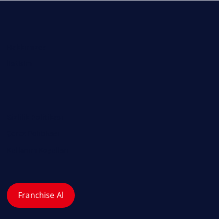
Hakkımızda
İletişim
Gizlilik Politikası
Çerez Politikası
Kullanım Koşulları
Franchise Al