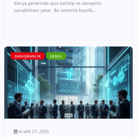
dünya genelinde aynı kaliteyi ve deneyimi
sunabilmesi yatar. Bu nedenle bayilik…
DANIŞMANLIK
GENEL
Aralık 27, 2025