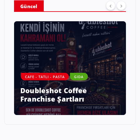
Güncel
DANIŞMANLIK
GIDA
ALO DİYET – SAĞLAMLIQLI
HƏYATIN YENİ NƏSİL
ÜNVANI