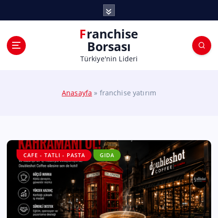
Franchise
Borsası
Türkiye'nin Lideri
Anasayfa
»
franchise yatırım
CAFE - TATLI - PASTA
GIDA