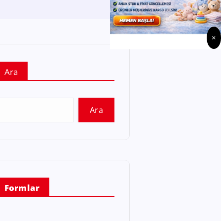
×
Ara
Ara
Formlar