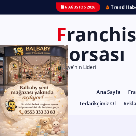
Trend Habe
6 AĞUSTOS 2026
Franchise
Borsası
Türkiye'nin Lideri
Ana Sayfa
Fra
Tedarikçimiz Ol
Rekl