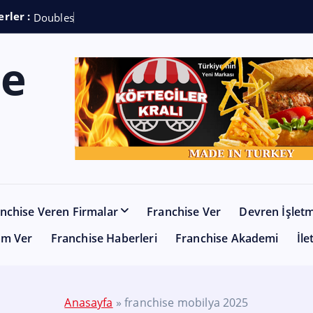
rler :
D
o
u
b
l
e
s
h
o
t
C
o
nchise Veren Firmalar
Franchise Ver
Devren İşlet
am Ver
Franchise Haberleri
Franchise Akademi
İle
Anasayfa
»
franchise mobilya 2025