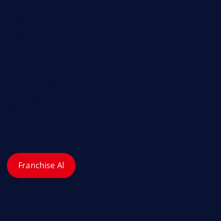
Hakkımızda
İletişim
Gizlilik Politikası
Çerez Politikası
Kullanım Koşulları
Franchise Al