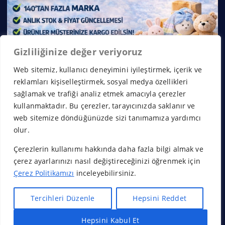
Gizliliğinize değer veriyoruz
Web sitemiz, kullanıcı deneyimini iyileştirmek, içerik ve
reklamları kişiselleştirmek, sosyal medya özellikleri
sağlamak ve trafiği analiz etmek amacıyla çerezler
kullanmaktadır. Bu çerezler, tarayıcınızda saklanır ve
web sitemize döndüğünüzde sizi tanımamıza yardımcı
olur.
Çerezlerin kullanımı hakkında daha fazla bilgi almak ve
Copyright © 2026 Franchise Borsası | Powered by
Desert
çerez ayarlarınızı nasıl değiştireceğinizi öğrenmek için
Themes
Çerez Politikamızı
inceleyebilirsiniz.
Tercihleri Düzenle
Hepsini Reddet
Hepsini Kabul Et
Başa Dön
Hızlı Bayilik Al
Öneri & Şikayet