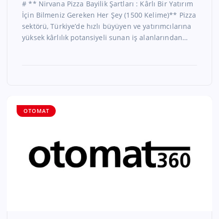
# ** Nirvana Pizza Bayilik Şartları : Kârlı Bir Yatırım
İçin Bilmeniz Gereken Her Şey (1500 Kelime)** Pizza
sektörü, Türkiye’de hızlı büyüyen ve yatırımcılarına
yüksek kârlılık potansiyeli sunan iş alanlarından…
OTOMAT