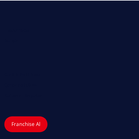
Hakkımızda
İletişim
Gizlilik Politikası
Çerez Politikası
Kullanım Koşulları
Franchise Al