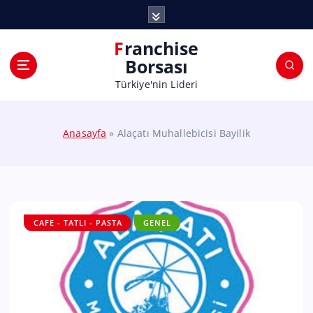
Franchise
Borsası
Türkiye'nin Lideri
Anasayfa
»
Alaçatı Muhallebicisi Bayilik
CAFE - TATLI - PASTA
GENEL