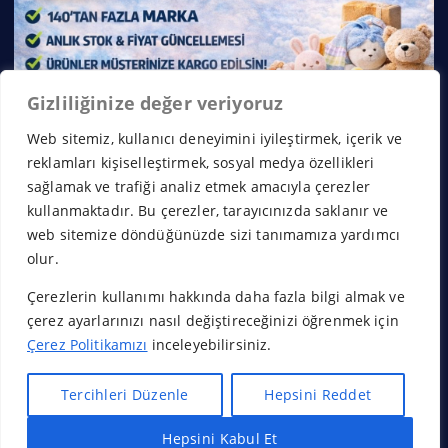
Gizliliğinize değer veriyoruz
Web sitemiz, kullanıcı deneyimini iyileştirmek, içerik ve
reklamları kişiselleştirmek, sosyal medya özellikleri
sağlamak ve trafiği analiz etmek amacıyla çerezler
kullanmaktadır. Bu çerezler, tarayıcınızda saklanır ve
web sitemize döndüğünüzde sizi tanımamıza yardımcı
olur.
Çerezlerin kullanımı hakkında daha fazla bilgi almak ve
Copyright © 2026 Franchise Borsası | Powered by
Desert
çerez ayarlarınızı nasıl değiştireceğinizi öğrenmek için
Themes
Çerez Politikamızı
inceleyebilirsiniz.
Tercihleri Düzenle
Hepsini Reddet
Hepsini Kabul Et
Başa Dön
Hızlı Bayilik Al
Öneri & Şikayet