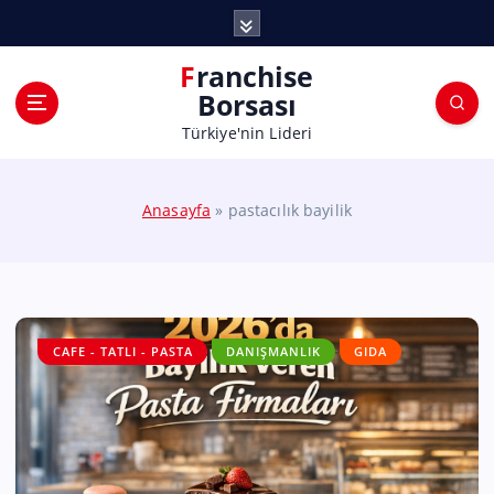
Franchise
Borsası
Türkiye'nin Lideri
Anasayfa
»
pastacılık bayilik
CAFE - TATLI - PASTA
DANIŞMANLIK
GIDA