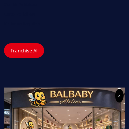
Gizlilik Politikası
Çerez Politikası
Kullanım Koşulları
Franchise Al
×