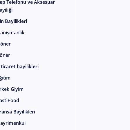
ep Telefonu ve Aksesuar
ayiliği
in Bayilikleri
anışmanlık
öner
öner
-ticaret-bayilikleri
ğitim
rkek Giyim
ast-Food
ransa Bayilikleri
ayrimenkul