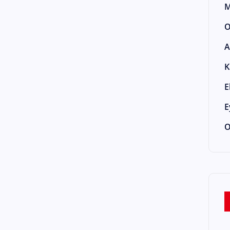
M
O
A
K
E
E
O