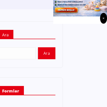
×
Ara
Ara
Formlar