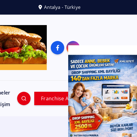
Antalya - Türkiye
meler
Franchise Ara
tişim