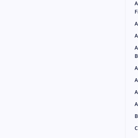
A
F
A
A
A
B
A
A
A
A
B
C