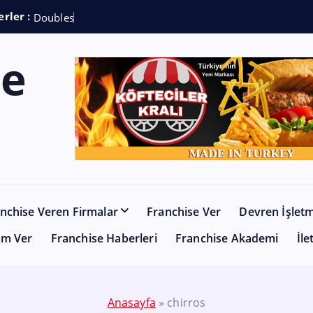
rler :
D
o
u
b
l
e
s
h
o
t
C
o
nchise Veren Firmalar
Franchise Ver
Devren İşlet
am Ver
Franchise Haberleri
Franchise Akademi
İle
Anasayfa
»
chirros