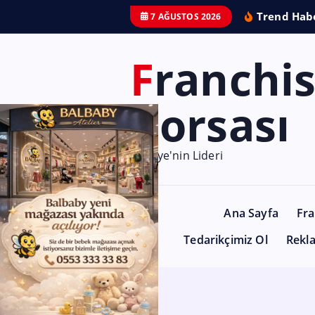
Trend Habe
7 AĞUSTOS 2026
Franchise
Borsası
Türkiye'nin Lideri
Ana Sayfa
Fra
Tedarikçimiz Ol
Rekl