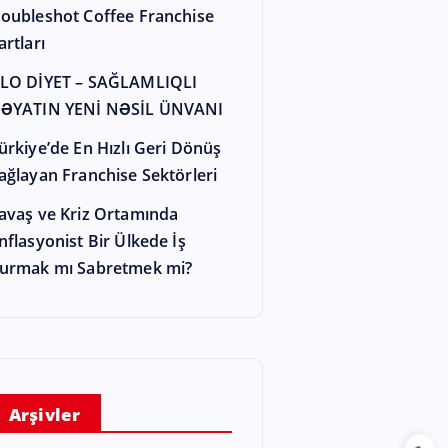
oubleshot Coffee Franchise
artları
LO DİYET – SAĞLAMLIQLI
ƏYATIN YENİ NƏSİL ÜNVANI
ürkiye’de En Hızlı Geri Dönüş
ağlayan Franchise Sektörleri
avaş ve Kriz Ortamında
nflasyonist Bir Ülkede İş
urmak mı Sabretmek mi?
Arşivler