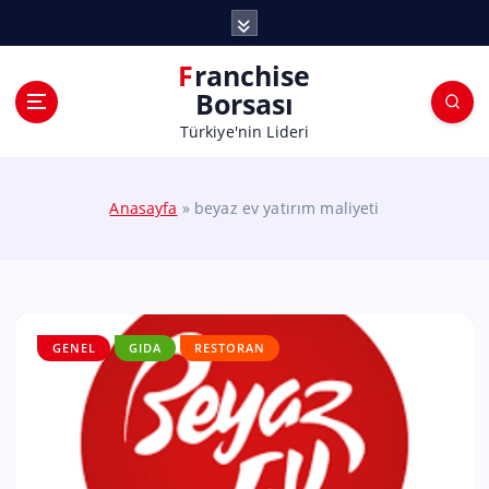
Franchise
Borsası
Türkiye'nin Lideri
Anasayfa
»
beyaz ev yatırım maliyeti
GENEL
GIDA
RESTORAN