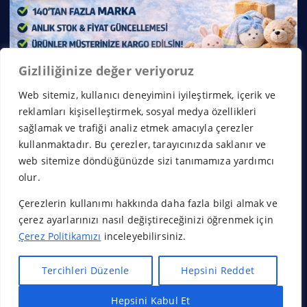
Gizliliğinize değer veriyoruz
Web sitemiz, kullanıcı deneyimini iyileştirmek, içerik ve
reklamları kişiselleştirmek, sosyal medya özellikleri
sağlamak ve trafiği analiz etmek amacıyla çerezler
kullanmaktadır. Bu çerezler, tarayıcınızda saklanır ve
web sitemize döndüğünüzde sizi tanımamıza yardımcı
olur.
Çerezlerin kullanımı hakkında daha fazla bilgi almak ve
Copyright © 2026 Franchise Borsası | Powered by
Desert
çerez ayarlarınızı nasıl değiştireceğinizi öğrenmek için
Themes
Çerez Politikamızı
inceleyebilirsiniz.
Tercihleri Düzenle
Hepsini Reddet
Hepsini Kabul Et
Başa Dön
Hızlı Bayilik Al
Öneri & Şikayet