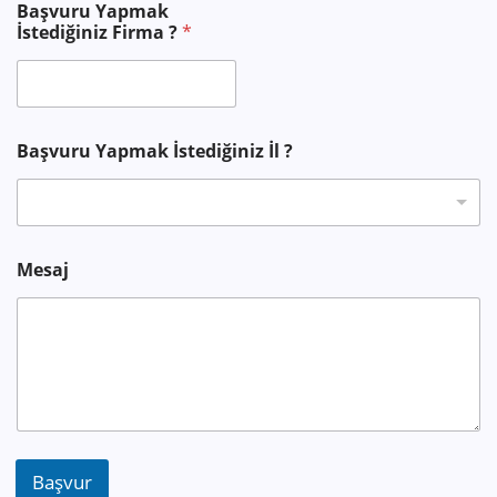
Başvuru Yapmak
e
İstediğiniz Firma ?
*
s
a
j
S
o
y
Başvuru Yapmak İstediğiniz İl ?
a
d
İ
s
t
e
Mesaj
d
i
ğ
i
n
i
z
Başvur