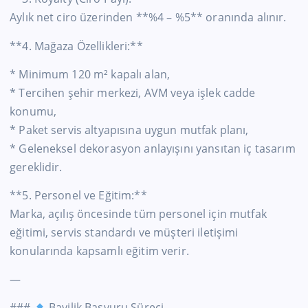
Aylık net ciro üzerinden **%4 – %5** oranında alınır.
**4. Mağaza Özellikleri:**
* Minimum 120 m² kapalı alan,
* Tercihen şehir merkezi, AVM veya işlek cadde
konumu,
* Paket servis altyapısına uygun mutfak planı,
* Geleneksel dekorasyon anlayışını yansıtan iç tasarım
gereklidir.
**5. Personel ve Eğitim:**
Marka, açılış öncesinde tüm personel için mutfak
eğitimi, servis standardı ve müşteri iletişimi
konularında kapsamlı eğitim verir.
—
###
Bayilik Başvuru Süreci