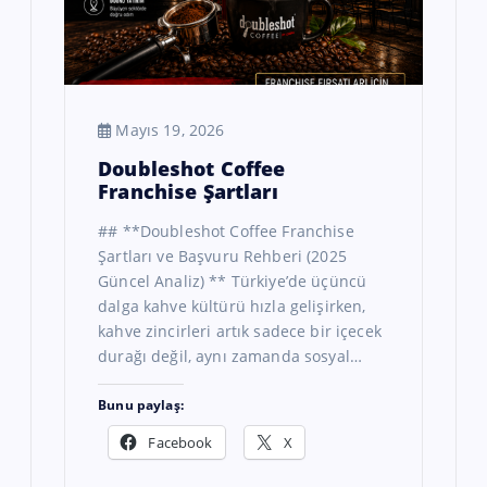
Mayıs 19, 2026
Doubleshot Coffee
Franchise Şartları
## **Doubleshot Coffee Franchise
Şartları ve Başvuru Rehberi (2025
Güncel Analiz) ** Türkiye’de üçüncü
dalga kahve kültürü hızla gelişirken,
kahve zincirleri artık sadece bir içecek
durağı değil, aynı zamanda sosyal…
Bunu paylaş:
Facebook
X