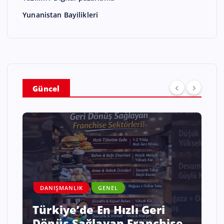
Yunanistan Bayilikleri
Güncel
DANIŞMANLIK
GENEL
Savaş ve Kriz Ortamında
e
Enflasyonist Bir Ülkede İş