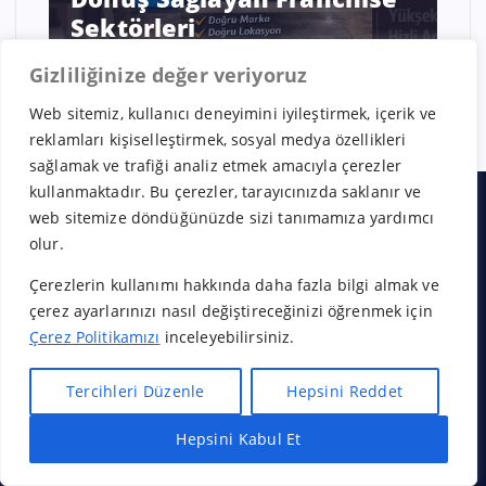
Kurmak mı Sabretmek mi?
Gizliliğinize değer veriyoruz
Web sitemiz, kullanıcı deneyimini iyileştirmek, içerik ve
reklamları kişiselleştirmek, sosyal medya özellikleri
sağlamak ve trafiği analiz etmek amacıyla çerezler
kullanmaktadır. Bu çerezler, tarayıcınızda saklanır ve
web sitemize döndüğünüzde sizi tanımamıza yardımcı
olur.
Hakkımızda
Çerezlerin kullanımı hakkında daha fazla bilgi almak ve
çerez ayarlarınızı nasıl değiştireceğinizi öğrenmek için
İletişim
Çerez Politikamızı
inceleyebilirsiniz.
Tercihleri Düzenle
Hepsini Reddet
Gizlilik Politikası
Hepsini Kabul Et
Hızlı Bayilik Al
Öneri & Şikayet
Çerez Politikası