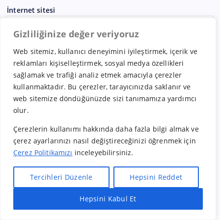
İnternet sitesi
Gizliliğinize değer veriyoruz
Daha sonraki yorumlarımda kullanılması için adım, e-
Web sitemiz, kullanıcı deneyimini iyileştirmek, içerik ve
posta adresim ve site adresim bu tarayıcıya kaydedilsin.
reklamları kişiselleştirmek, sosyal medya özellikleri
sağlamak ve trafiği analiz etmek amacıyla çerezler
kullanmaktadır. Bu çerezler, tarayıcınızda saklanır ve
web sitemize döndüğünüzde sizi tanımamıza yardımcı
olur.
Çerezlerin kullanımı hakkında daha fazla bilgi almak ve
Ara
çerez ayarlarınızı nasıl değiştireceğinizi öğrenmek için
Çerez Politikamızı
inceleyebilirsiniz.
Ara
Tercihleri Düzenle
Hepsini Reddet
Hepsini Kabul Et
Hızlı Bayilik Al
Öneri & Şikayet