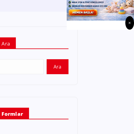
×
Ara
Ara
Formlar