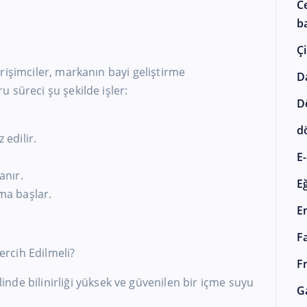
C
ba
Çi
rişimciler, markanın bayi geliştirme
D
 süreci şu şekilde işler:
D
d
 edilir.
E-
anır.
E
ıma başlar.
E
F
rcih Edilmeli?
F
nde bilinirliği yüksek ve güvenilen bir içme suyu
G