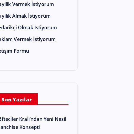
ayilik Vermek İstiyorum
ayilik Almak İstiyorum
edarikçi Olmak İstiyorum
eklam Vermek İstiyorum
letişim Formu
Son Yazılar
öfteciler Kralı’ndan Yeni Nesil
ranchise Konsepti