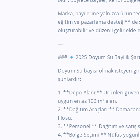
olur. Böylece bayiler, kendi bölgel
Marka, bayilerine yalnızca ürün te
eğitim ve pazarlama desteği** de s
oluşturabilir ve düzenli gelir elde e
—
###
2025 Doyum Su Bayilik Şart
Doyum Su bayisi olmak isteyen giri
şunlardır:
1. **Depo Alanı:** Ürünleri güvenl
uygun en az 100 m² alan.
2. **Dağıtım Araçları:** Damacana
filosu.
3. **Personel:** Dağıtım ve satış sü
4. **Bölge Seçimi:** Nüfus yoğunl