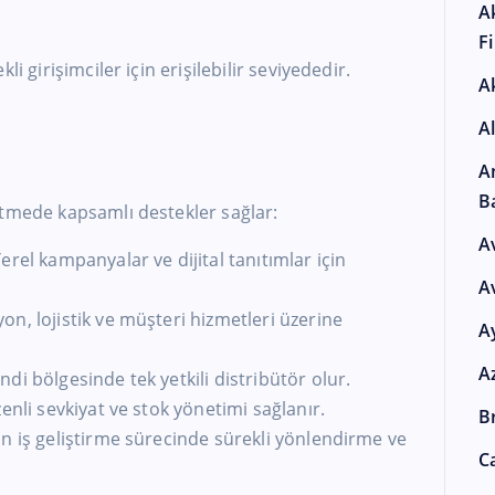
A
F
i girişimciler için erişilebilir seviyededir.
A
A
r
A
B
ütmede kapsamlı destekler sağlar:
A
rel kampanyalar ve dijital tanıtımlar için
A
n, lojistik ve müşteri hizmetleri üzerine
A
A
di bölgesinde tek yetkili distribütör olur.
enli sevkiyat ve stok yönetimi sağlanır.
Br
n iş geliştirme sürecinde sürekli yönlendirme ve
Ca