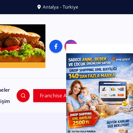
Antalya - Türkiye
meler
Franchise Ara
tişim