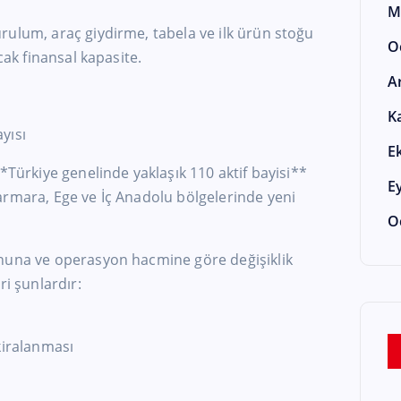
M
rulum, araç giydirme, tabela ve ilk ürün stoğu
O
cak finansal kapasite.
A
K
yısı
E
*Türkiye genelinde yaklaşık 110 aktif bayisi**
E
armara, Ege ve İç Anadolu bölgelerinde yeni
O
onuna ve operasyon hacmine göre değişiklik
ri şunlardır:
kiralanması