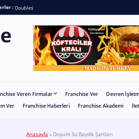
rler :
D
o
u
b
l
e
s
h
o
t
C
o
f
nchise Veren Firmalar
Franchise Ver
Devren İşlet
am Ver
Franchise Haberleri
Franchise Akademi
İle
Anasayfa
»
Doyum Su Bayilik Şartları