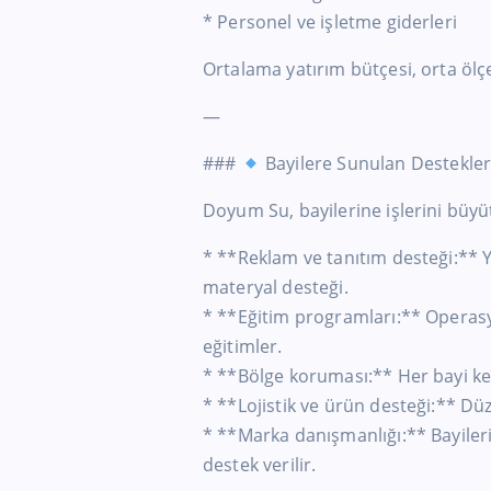
* Personel ve işletme giderleri
Ortalama yatırım bütçesi, orta ölçekl
—
###
Bayilere Sunulan Destekle
Doyum Su, bayilerine işlerini büy
* **Reklam ve tanıtım desteği:** Ye
materyal desteği.
* **Eğitim programları:** Operasyo
eğitimler.
* **Bölge koruması:** Her bayi ken
* **Lojistik ve ürün desteği:** Düz
* **Marka danışmanlığı:** Bayileri
destek verilir.