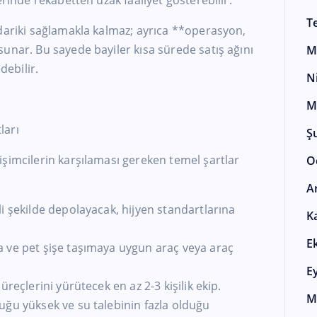
erinde rekabetten uzak faaliyet gösterebilir.
T
dariki sağlamakla kalmaz; ayrıca **operasyon,
unar. Bu sayede bayiler kısa sürede satış ağını
M
debilir.
N
M
ları
Ş
şimcilerin karşılaması gereken temel şartlar
O
A
i şekilde depolayacak, hijyen standartlarına
K
E
 ve pet şişe taşımaya uygun araç veya araç
E
reçlerini yürütecek en az 2-3 kişilik ekip.
M
uğu yüksek ve su talebinin fazla olduğu