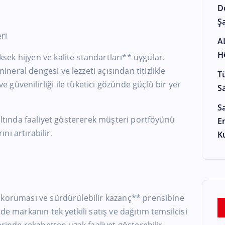
D
Şa
ri
A
H
sek hijyen ve kalite standartları** uygular.
eral dengesi ve lezzeti açısından titizlikle
T
ve güvenilirliği ile tüketici gözünde güçlü bir yer
S
S
 altında faaliyet göstererek müşteri portföyünü
E
ını artırabilir.
K
 koruması ve sürdürülebilir kazanç** prensibine
de markanın tek yetkili satış ve dağıtım temsilcisi