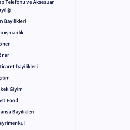
ep Telefonu ve Aksesuar
yiliği
n Bayilikleri
anışmanlık
öner
öner
ticaret-bayilikleri
ğitim
rkek Giyim
ast-Food
ransa Bayilikleri
ayrimenkul