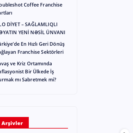
oubleshot Coffee Franchise
rtları
LO DİYET – SAĞLAMLIQLI
ƏYATIN YENİ NƏSİL ÜNVANI
ürkiye’de En Hızlı Geri Dönüş
ağlayan Franchise Sektörleri
avaş ve Kriz Ortamında
nflasyonist Bir Ülkede İş
urmak mı Sabretmek mi?
Arşivler