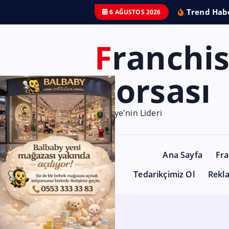
Trend Habe
6 AĞUSTOS 2026
Franchise
Borsası
Türkiye'nin Lideri
Ana Sayfa
Fra
Tedarikçimiz Ol
Rekl