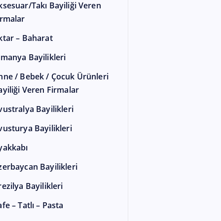
ksesuar/Takı Bayiliği Veren
irmalar
ktar – Baharat
lmanya Bayilikleri
nne / Bebek / Çocuk Ürünleri
ayiliği Veren Firmalar
vustralya Bayilikleri
vusturya Bayilikleri
yakkabı
zerbaycan Bayilikleri
ezilya Bayilikleri
fe – Tatlı – Pasta