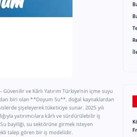
B
B
T
R
İ
 Güvenilir ve Kârlı Yatırım Türkiye’nin içme suyu
dan biri olan **Doyum Su**, doğal kaynaklardan
islerde şişeleyerek tüketiciye sunar. 2025 yılı
lığıyla yatırımcılara kârlı ve sürdürülebilir iş
K
Su bayiliği, su sektörüne girmek isteyen
F
ekli talep gören bir iş modelidir.