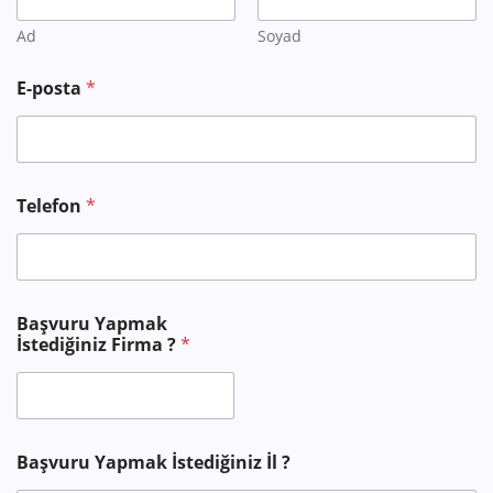
Ad
Soyad
E-posta
*
*
Telefon
*
M
e
s
a
j
?
Başvuru Yapmak
İstediğiniz Firma ?
*
Başvuru Yapmak İstediğiniz İl ?