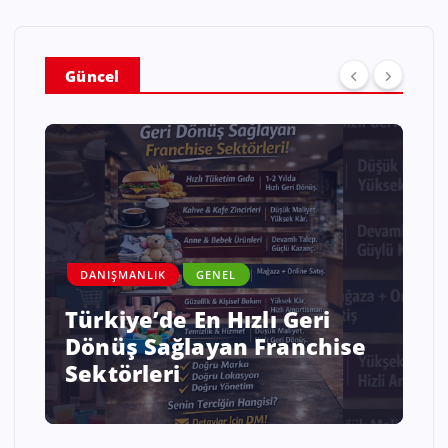
Güncel
DANIŞMANLIK
GENEL
Savaş ve Kriz Ortamında
e
Enflasyonist Bir Ülkede İş
Kurmak mı Sabretmek mi?