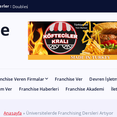
rler :
D
o
u
b
l
e
s
h
o
t
C
o
f
nchise Veren Firmalar
Franchise Ver
Devren İşlet
am Ver
Franchise Haberleri
Franchise Akademi
İle
Anasayfa
»
Üniversitelerde Franchising Dersleri Artıyor