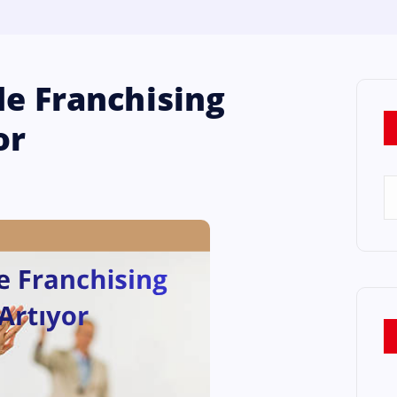
de Franchising
or