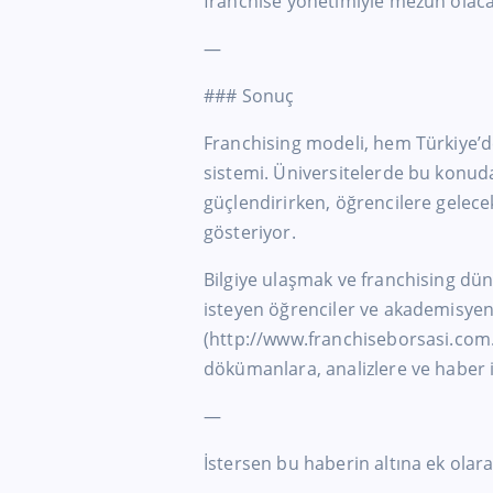
franchise yönetimiyle mezun olaca
—
### Sonuç
Franchising modeli, hem Türkiye
sistemi. Üniversitelerde bu konuda
güçlendirirken, öğrencilere gelec
gösteriyor.
Bilgiye ulaşmak ve franchising dün
isteyen öğrenciler ve akademisyen
(http://www.franchiseborsasi.com.t
dökümanlara, analizlere ve haber iç
—
İstersen bu haberin altına ek olar