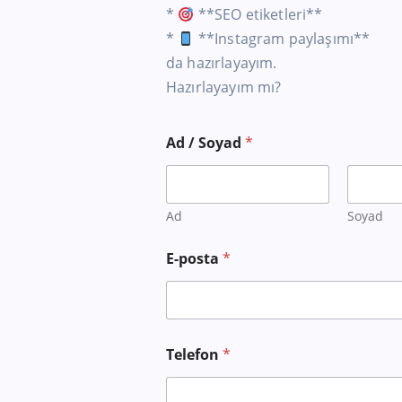
*
**SEO etiketleri**
*
**Instagram paylaşımı**
da hazırlayayım.
Hazırlayayım mı?
Ad / Soyad
*
Ad
Soyad
B
E-posta
*
a
ş
v
u
r
u
Telefon
*
Y
a
p