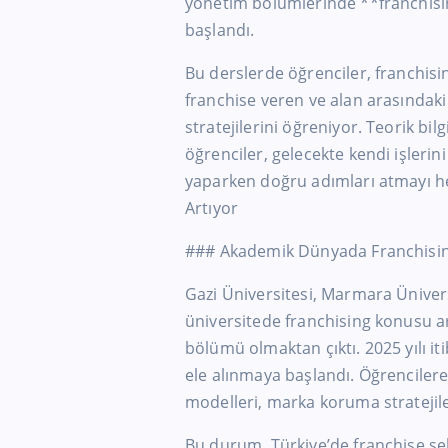
yönetim bölümlerinde **franchisi
başlandı.
Bu derslerde öğrenciler, franchisin
franchise veren ve alan arasındaki 
stratejilerini öğreniyor. Teorik bi
öğrenciler, gelecekte kendi işleri
yaparken doğru adımları atmayı he
Artıyor
### Akademik Dünyada Franchising
Gazi Üniversitesi, Marmara Üniversi
üniversitede franchising konusu art
bölümü olmaktan çıktı. 2025 yılı it
ele alınmaya başlandı. Öğrencilere,
modelleri, marka koruma stratejile
Bu durum, Türkiye’de franchise se