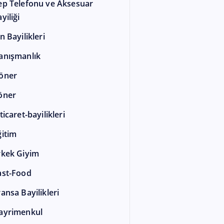
ep Telefonu ve Aksesuar
yiliği
n Bayilikleri
anışmanlık
öner
öner
ticaret-bayilikleri
ğitim
rkek Giyim
ast-Food
ransa Bayilikleri
ayrimenkul