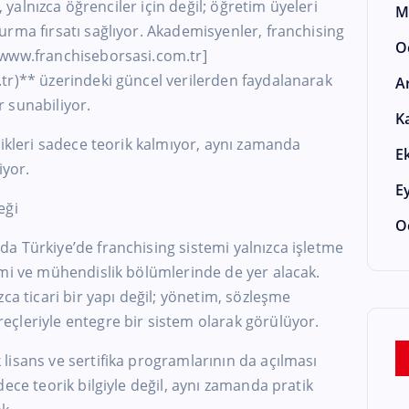
, yalnızca öğrenciler için değil; öğretim üyeleri
M
rma fırsatı sağlıyor. Akademisyenler, franchising
O
[www.franchiseborsasi.com.tr]
tr)** üzerindeki güncel verilerden faydalanarak
A
 sunabiliyor.
K
rikleri sadece teorik kalmıyor, aynı zamanda
E
iyor.
E
eği
O
a Türkiye’de franchising sistemi yalnızca işletme
omi ve mühendislik bölümlerinde de yer alacak.
ca ticari bir yapı değil; yönetim, sözleşme
çleriyle entegre bir sistem olarak görülüyor.
isans ve sertifika programlarının da açılması
ece teorik bilgiyle değil, aynı zamanda pratik