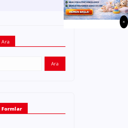
×
Ara
Ara
Formlar