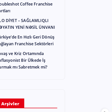
oubleshot Coffee Franchise
rtları
LO DİYET – SAĞLAMLIQLI
ƏYATIN YENİ NƏSİL ÜNVANI
ürkiye’de En Hızlı Geri Dönüş
ağlayan Franchise Sektörleri
avaş ve Kriz Ortamında
nflasyonist Bir Ülkede İş
urmak mı Sabretmek mi?
Arşivler