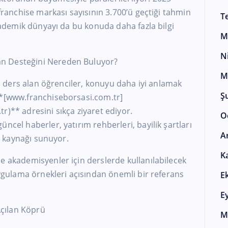
 franchise markası sayısının 3.700’ü geçtiği tahmin
T
akademik dünyayı da bu konuda daha fazla bilgi
M
N
n Desteğini Nereden Buluyor?
M
ili ders alan öğrenciler, konuyu daha iyi anlamak
Ş
**[www.franchiseborsasi.com.tr]
r)** adresini sıkça ziyaret ediyor.
O
ncel haberler, yatırım rehberleri, bayilik şartları
A
gi kaynağı sunuyor.
K
e akademisyenler için derslerde kullanılabilecek
 uygulama örnekleri açısından önemli bir referans
E
E
çılan Köprü
M