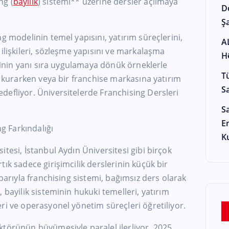
ng (
bayilik
) sistemi** üzerine dersler açılmaya
D
Şa
g modelinin temel yapısını, yatırım süreçlerini,
A
ilişkileri, sözleşme yapısını ve markalaşma
H
lginin yanı sıra uygulamaya dönük örneklerle
T
ni kurarken veya bir franchise markasına yatırım
S
defliyor. Üniversitelerde Franchising Dersleri
S
E
 Farkındalığı
K
tesi, İstanbul Aydın Üniversitesi gibi birçok
ık sadece girişimcilik derslerinin küçük bir
ibarıyla franchising sistemi, bağımsız ders olarak
 bayilik sisteminin hukuki temelleri, yatırım
ri ve operasyonel yönetim süreçleri öğretiliyor.
ktörünün büyümesiyle paralel ilerliyor. 2025