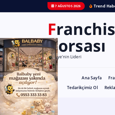
Trend Habe
7 AĞUSTOS 2026
Franchise
Borsası
Türkiye'nin Lideri
Ana Sayfa
Fra
Tedarikçimiz Ol
Rekl