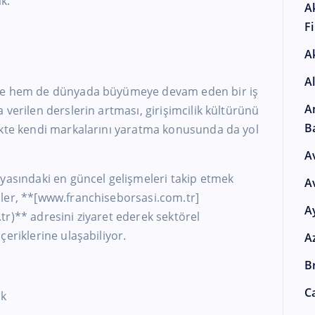
k.
A
F
A
A
’de hem de dünyada büyümeye devam eden bir iş
A
 verilen derslerin artması, girişimcilik kültürünü
B
ekte kendi markalarını yaratma konusunda da yol
A
yasındaki en güncel gelişmeleri takip etmek
A
ler, **[www.franchiseborsasi.com.tr]
A
r)** adresini ziyaret ederek sektörel
eriklerine ulaşabiliyor.
A
Br
Ca
ak