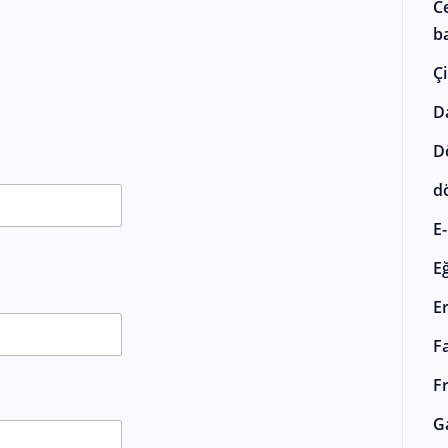
C
ba
Çi
D
D
d
E-
E
E
F
F
G