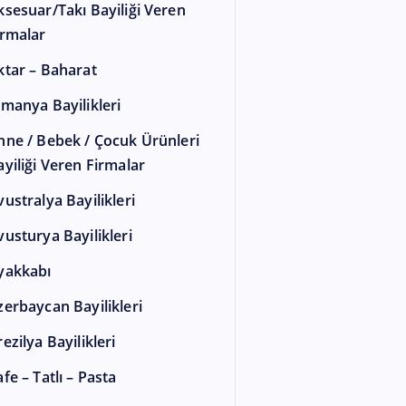
ksesuar/Takı Bayiliği Veren
irmalar
ktar – Baharat
lmanya Bayilikleri
nne / Bebek / Çocuk Ürünleri
ayiliği Veren Firmalar
vustralya Bayilikleri
vusturya Bayilikleri
yakkabı
zerbaycan Bayilikleri
ezilya Bayilikleri
fe – Tatlı – Pasta