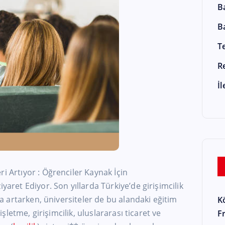
B
B
T
R
İ
ri Artıyor : Öğrenciler Kaynak İçin
yaret Ediyor. Son yıllarda Türkiye’de girişimcilik
zla artarken, üniversiteler de bu alandaki eğitim
K
 işletme, girişimcilik, uluslararası ticaret ve
F