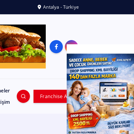
Antalya - Türkiye
meler
Franchise Ara
tişim