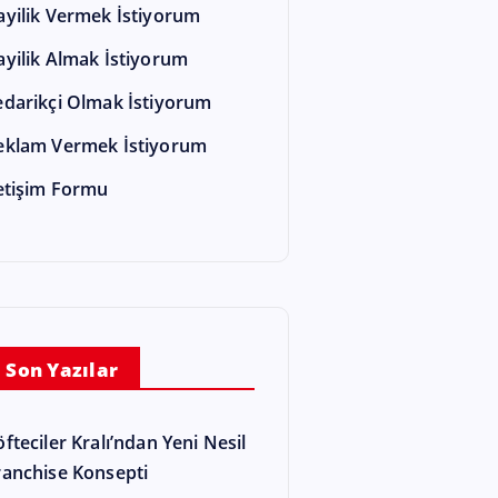
ayilik Vermek İstiyorum
ayilik Almak İstiyorum
edarikçi Olmak İstiyorum
eklam Vermek İstiyorum
letişim Formu
Son Yazılar
öfteciler Kralı’ndan Yeni Nesil
ranchise Konsepti