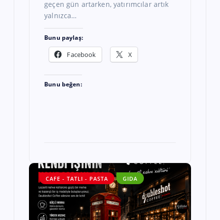
geçen gün artarken, yatırımcılar artık
yalnızca…
Bunu paylaş:
Facebook
X
Bunu beğen:
CAFE - TATLI - PASTA
GIDA