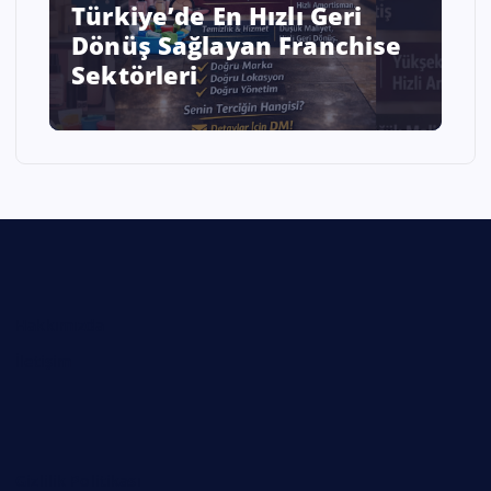
Savaş ve Kriz Ortamında
Enflasyonist Bir Ülkede İş
Kurmak mı Sabretmek mi?
Hakkımızda
İletişim
Gizlilik Politikası