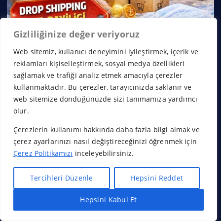
Gizliliğinize değer veriyoruz
Web sitemiz, kullanıcı deneyimini iyileştirmek, içerik ve
reklamları kişiselleştirmek, sosyal medya özellikleri
sağlamak ve trafiği analiz etmek amacıyla çerezler
kullanmaktadır. Bu çerezler, tarayıcınızda saklanır ve
web sitemize döndüğünüzde sizi tanımamıza yardımcı
olur.
Çerezlerin kullanımı hakkında daha fazla bilgi almak ve
çerez ayarlarınızı nasıl değiştireceğinizi öğrenmek için
Çerez Politikamızı
inceleyebilirsiniz.
Tercihleri Düzenle
Hepsini Reddet
Hepsini Kabul Et
Hızlı Bayilik Al
Öneri & Şikayet
Copyright © 2026 Franchise Borsası | Powered by
Desert
Themes