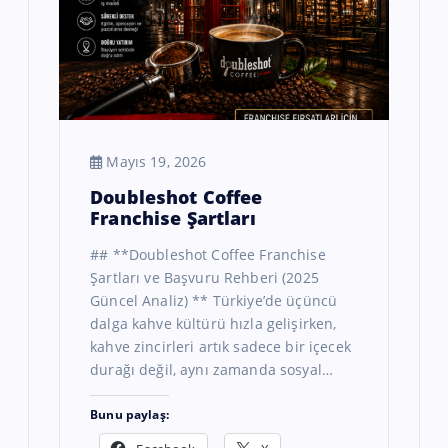
Mayıs 19, 2026
Doubleshot Coffee
Franchise Şartları
## **Doubleshot Coffee Franchise
Şartları ve Başvuru Rehberi (2025
Güncel Analiz) ** Türkiye’de üçüncü
dalga kahve kültürü hızla gelişirken,
kahve zincirleri artık sadece bir içecek
durağı değil, aynı zamanda sosyal…
Bunu paylaş: