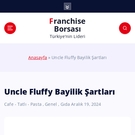
Franchise
Borsası
Türkiye'nin Lideri
Anasayfa
»
Uncle Fluffy Bayilik Şartları
Uncle Fluffy Bayilik Şartları
Cafe - Tatlı - Pasta
,
Genel
,
Gıda
Aralık 19, 2024