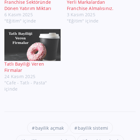
Franchise Sektöründe
Yerli Markalardan
Dönen Yatırım Miktarı
Franchise Almalısınız.
6 Kasım 2025
3 Kasım 2025
"Eğitim" içinde
"Eğitim" içinde
Tatlı Bayiliği Veren
Firmalar
24 Kasım 2025
"Cafe - Tatlı - Pasta"
içinde
bayilik açmak
bayilik sistemi