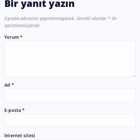
Bir yanıt yazın
E-posta adresiniz yayınlanmayacak.
Gerekli alanlar
*
ile
işaretlenmişlerdir
Yorum
*
Ad
*
E-posta
*
İnternet sitesi