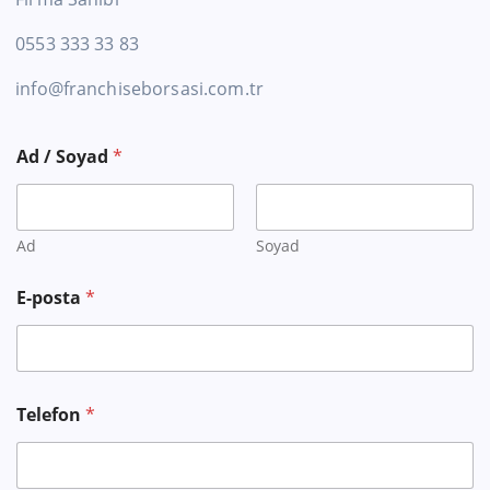
0553 333 33 83
info@franchiseborsasi.com.tr
Ad / Soyad
*
Ad
Soyad
İ
E-posta
*
s
t
e
d
i
ğ
Telefon
*
i
n
i
z