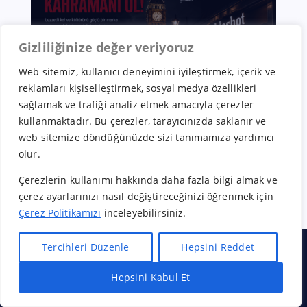
Gizliliğinize değer veriyoruz
Web sitemiz, kullanıcı deneyimini iyileştirmek, içerik ve
DANIŞMANLIK
GIDA
reklamları kişiselleştirmek, sosyal medya özellikleri
ALO DİYET – SAĞLAMLIQLI
sağlamak ve trafiği analiz etmek amacıyla çerezler
HƏYATIN YENİ NƏSİL
kullanmaktadır. Bu çerezler, tarayıcınızda saklanır ve
ÜNVANI
web sitemize döndüğünüzde sizi tanımamıza yardımcı
olur.
Çerezlerin kullanımı hakkında daha fazla bilgi almak ve
çerez ayarlarınızı nasıl değiştireceğinizi öğrenmek için
Çerez Politikamızı
inceleyebilirsiniz.
Tercihleri Düzenle
Hepsini Reddet
Hepsini Kabul Et
Hızlı Bayilik Al
Öneri & Şikayet
Hakkımızda