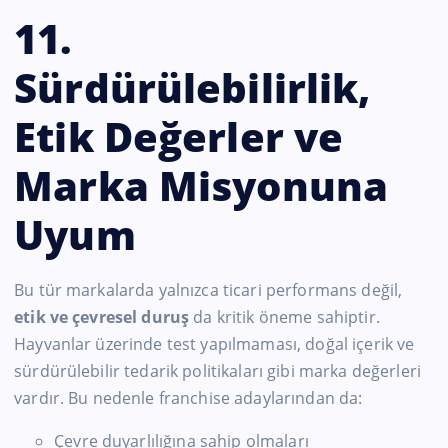
11.
Sürdürülebilirlik,
Etik Değerler ve
Marka Misyonuna
Uyum
Bu tür markalarda yalnızca ticari performans değil,
etik ve çevresel duruş
da kritik öneme sahiptir.
Hayvanlar üzerinde test yapılmaması, doğal içerik ve
sürdürülebilir tedarik politikaları gibi marka değerleri
vardır. Bu nedenle franchise adaylarından da:
Çevre duyarlılığına sahip olmaları