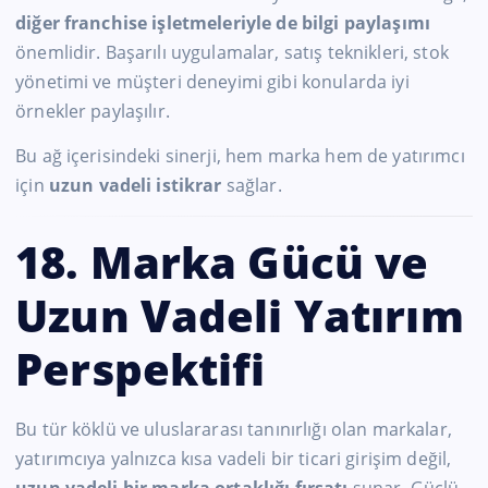
diğer franchise işletmeleriyle de bilgi paylaşımı
önemlidir. Başarılı uygulamalar, satış teknikleri, stok
yönetimi ve müşteri deneyimi gibi konularda iyi
örnekler paylaşılır.
Bu ağ içerisindeki sinerji, hem marka hem de yatırımcı
için
uzun vadeli istikrar
sağlar.
18. Marka Gücü ve
Uzun Vadeli Yatırım
Perspektifi
Bu tür köklü ve uluslararası tanınırlığı olan markalar,
yatırımcıya yalnızca kısa vadeli bir ticari girişim değil,