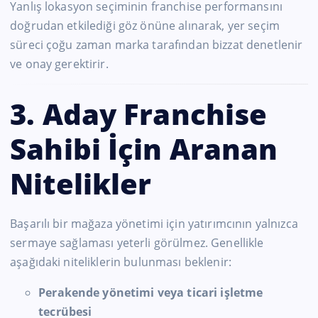
Yanlış lokasyon seçiminin franchise performansını
doğrudan etkilediği göz önüne alınarak, yer seçim
süreci çoğu zaman marka tarafından bizzat denetlenir
ve onay gerektirir.
3. Aday Franchise
Sahibi İçin Aranan
Nitelikler
Başarılı bir mağaza yönetimi için yatırımcının yalnızca
sermaye sağlaması yeterli görülmez. Genellikle
aşağıdaki niteliklerin bulunması beklenir:
Perakende yönetimi veya ticari işletme
tecrübesi