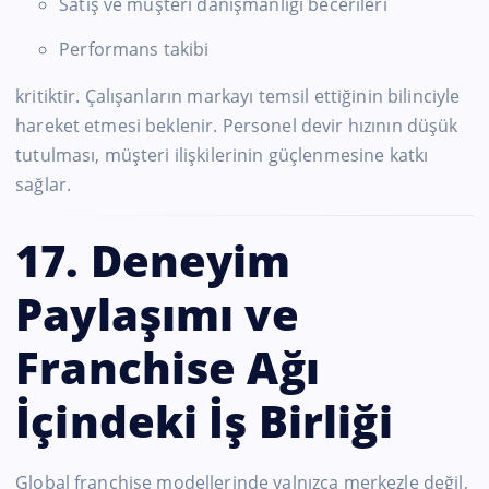
Satış ve müşteri danışmanlığı becerileri
Performans takibi
kritiktir. Çalışanların markayı temsil ettiğinin bilinciyle
hareket etmesi beklenir. Personel devir hızının düşük
tutulması, müşteri ilişkilerinin güçlenmesine katkı
sağlar.
17. Deneyim
Paylaşımı ve
Franchise Ağı
İçindeki İş Birliği
Global franchise modellerinde yalnızca merkezle değil,