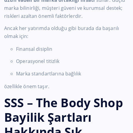
uzun vadeli bir marka ortaklığı fırsatı
sunar. Güçlü
marka bilinirliği, müşteri güveni ve kurumsal destek;
riskleri azaltan önemli faktörlerdir.
Ancak her yatırımda olduğu gibi burada da başarılı
olmak için:
Finansal disiplin
Operasyonel titizlik
Marka standartlarına bağlılık
özellikle önem taşır.
SSS – The Body Shop
Bayilik Şartları
Hakkında Sık