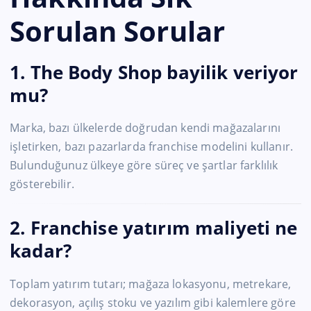
Sorulan Sorular
1. The Body Shop bayilik veriyor
mu?
Marka, bazı ülkelerde doğrudan kendi mağazalarını
işletirken, bazı pazarlarda franchise modelini kullanır.
Bulunduğunuz ülkeye göre süreç ve şartlar farklılık
gösterebilir.
2. Franchise yatırım maliyeti ne
kadar?
Toplam yatırım tutarı; mağaza lokasyonu, metrekare,
dekorasyon, açılış stoku ve yazılım gibi kalemlere göre