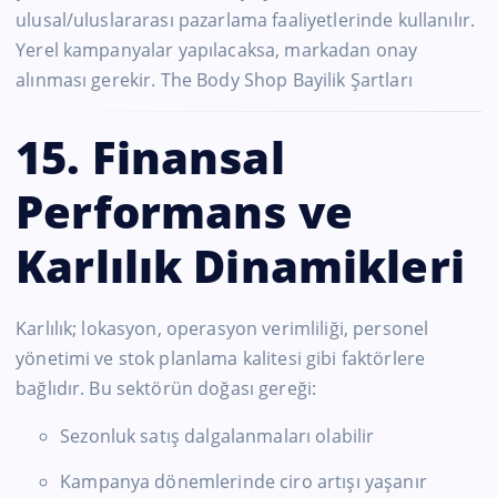
ulusal/uluslararası pazarlama faaliyetlerinde kullanılır.
Yerel kampanyalar yapılacaksa, markadan onay
alınması gerekir. The Body Shop Bayilik Şartları
15. Finansal
Performans ve
Karlılık Dinamikleri
Karlılık; lokasyon, operasyon verimliliği, personel
yönetimi ve stok planlama kalitesi gibi faktörlere
bağlıdır. Bu sektörün doğası gereği:
Sezonluk satış dalgalanmaları olabilir
Kampanya dönemlerinde ciro artışı yaşanır