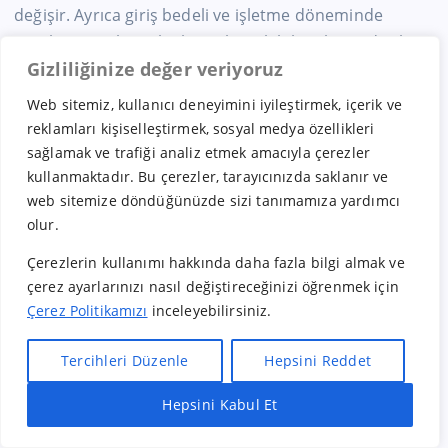
değişir. Ayrıca giriş bedeli ve işletme döneminde
royalty/pazarlama katkı payları olabilir. The Body Shop
Gizliliğinize değer veriyoruz
Bayilik Şartları
Web sitemiz, kullanıcı deneyimini iyileştirmek, içerik ve
3. Yatırıma dâhil olan maliyet
reklamları kişiselleştirmek, sosyal medya özellikleri
sağlamak ve trafiği analiz etmek amacıyla çerezler
kalemleri nelerdir?
kullanmaktadır. Bu çerezler, tarayıcınızda saklanır ve
web sitemize döndüğünüzde sizi tanımamıza yardımcı
Genellikle şu başlıklar yer alır:
olur.
Mağaza tadilatı ve dekorasyon
Çerezlerin kullanımı hakkında daha fazla bilgi almak ve
çerez ayarlarınızı nasıl değiştireceğinizi öğrenmek için
Donanım ve ekipman
Çerez Politikamızı
inceleyebilirsiniz.
Açılış stoku
Tercihleri Düzenle
Hepsini Reddet
Yazılım ve kasa sistemi
Hepsini Kabul Et
Hızlı Bayilik Al
Öneri & Şikayet
Lisans ve sözleşme bedelleri