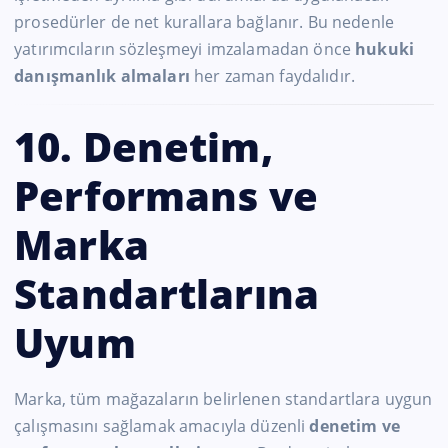
prosedürler de net kurallara bağlanır. Bu nedenle
yatırımcıların sözleşmeyi imzalamadan önce
hukuki
danışmanlık almaları
her zaman faydalıdır.
10. Denetim,
Performans ve
Marka
Standartlarına
Uyum
Marka, tüm mağazaların belirlenen standartlara uygun
çalışmasını sağlamak amacıyla düzenli
denetim ve