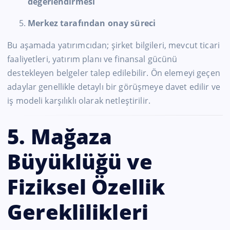
değerlendirmesi
Merkez tarafından onay süreci
Bu aşamada yatırımcıdan; şirket bilgileri, mevcut ticari
faaliyetleri, yatırım planı ve finansal gücünü
destekleyen belgeler talep edilebilir. Ön elemeyi geçen
adaylar genellikle detaylı bir görüşmeye davet edilir ve
iş modeli karşılıklı olarak netleştirilir.
5. Mağaza
Büyüklüğü ve
Fiziksel Özellik
Gereklilikleri