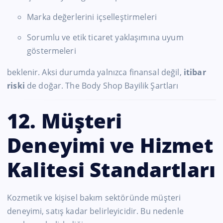
Marka değerlerini içselleştirmeleri
Sorumlu ve etik ticaret yaklaşımına uyum
göstermeleri
beklenir. Aksi durumda yalnızca finansal değil,
itibar
riski
de doğar. The Body Shop Bayilik Şartları
12. Müşteri
Deneyimi ve Hizmet
Kalitesi Standartları
Kozmetik ve kişisel bakım sektöründe müşteri
deneyimi, satış kadar belirleyicidir. Bu nedenle