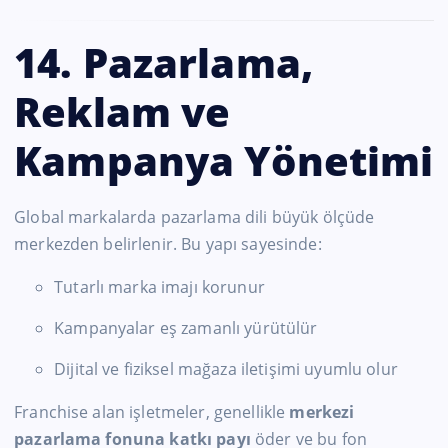
14. Pazarlama,
Reklam ve
Kampanya Yönetimi
Global markalarda pazarlama dili büyük ölçüde
merkezden belirlenir. Bu yapı sayesinde:
Tutarlı marka imajı korunur
Kampanyalar eş zamanlı yürütülür
Dijital ve fiziksel mağaza iletişimi uyumlu olur
Franchise alan işletmeler, genellikle
merkezi
pazarlama fonuna katkı payı
öder ve bu fon