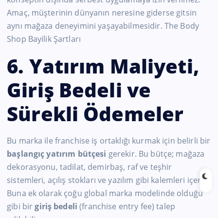
Amaç, müşterinin dünyanın neresine giderse gitsin
aynı mağaza deneyimini yaşayabilmesidir. The Body
Shop Bayilik Şartları
6. Yatırım Maliyeti,
Giriş Bedeli ve
Sürekli Ödemeler
Bu marka ile franchise iş ortaklığı kurmak için belirli bir
başlangıç yatırım bütçesi
gerekir. Bu bütçe; mağaza
dekorasyonu, tadilat, demirbaş, raf ve teşhir
sistemleri, açılış stokları ve yazılım gibi kalemleri içerir.
Buna ek olarak çoğu global marka modelinde olduğu
gibi bir
giriş bedeli
(franchise entry fee) talep