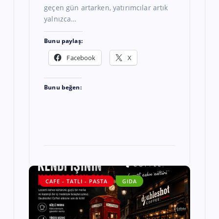
geçen gün artarken, yatırımcılar artık
yalnızca…
Bunu paylaş:
Facebook
X
Bunu beğen:
CAFE - TATLI - PASTA
GIDA