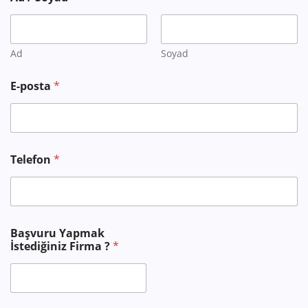
Ad
Soyad
E-posta
*
İ
Telefon
*
s
t
e
d
i
ğ
Başvuru Yapmak
i
İstediğiniz Firma ?
*
n
i
z
B
a