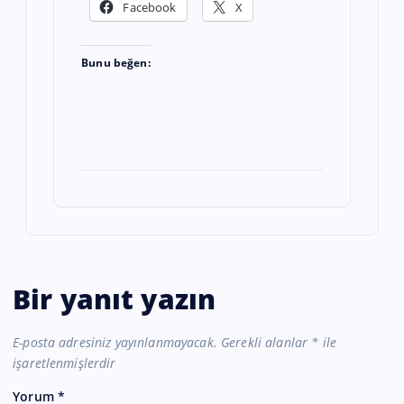
Facebook
X
Bunu beğen:
Bir yanıt yazın
E-posta adresiniz yayınlanmayacak.
Gerekli alanlar
*
ile
işaretlenmişlerdir
Yorum
*