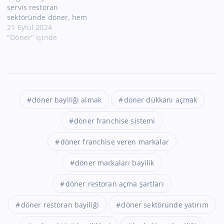
servis restoran
sektöründe döner, hem
yerli hem de turistler için
21 Eylül 2024
popüler bir yiyecek olarak
"Döner" içinde
öne çıkmaktadır. Bu
alanda kendine sağlam
bir yer edinen **SR
Döner**, lezzetli ürünleri,
hızlı servisi ve müşteri
odaklı hizmet anlayışıyla
döner bayiliği almak
döner dükkanı açmak
dikkat çeken bir markadır.
Markanın…
döner franchise sistemi
döner franchise veren markalar
döner markaları bayilik
döner restoran açma şartları
döner restoran bayiliği
döner sektöründe yatırım