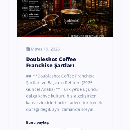
Mayıs 19, 2026
Doubleshot Coffee
Franchise Şartları
## **Doubleshot Coffee Franchise
Şartları ve Başvuru Rehberi (2025
Güncel Analiz) ** Türkiye’de üçüncü
dalga kahve kültürü hızla gelişirken,
kahve zincirleri artık sadece bir içecek
durağı değil, aynı zamanda sosyal…
Bunu paylaş: