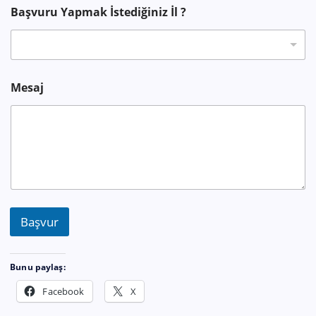
ş
Başvuru Yapmak İstediğiniz İl ?
v
u
r
u
*
Mesaj
Başvur
Bunu paylaş:
Facebook
X