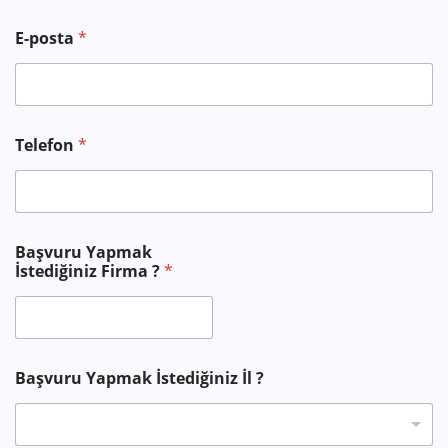
Y
a
E-posta
*
p
m
a
k
S
o
Telefon
*
y
a
d
Başvuru Yapmak
İstediğiniz Firma ?
*
Başvuru Yapmak İstediğiniz İl ?