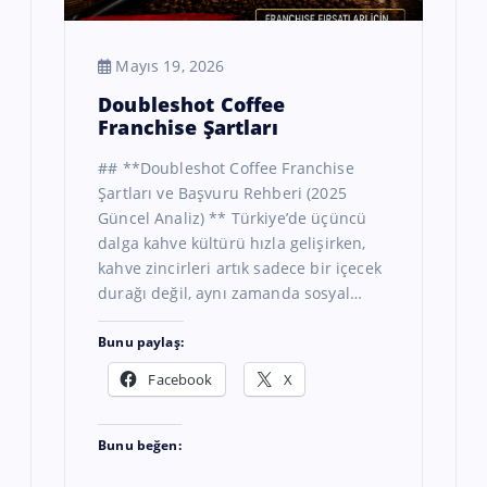
Mayıs 19, 2026
Doubleshot Coffee
Franchise Şartları
## **Doubleshot Coffee Franchise
Şartları ve Başvuru Rehberi (2025
Güncel Analiz) ** Türkiye’de üçüncü
dalga kahve kültürü hızla gelişirken,
kahve zincirleri artık sadece bir içecek
durağı değil, aynı zamanda sosyal…
Bunu paylaş:
Facebook
X
Bunu beğen: