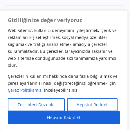
Gizliliğinize değer veriyoruz
Web sitemiz, kullanıcı deneyimini iyileştirmek, içerik ve
Güncel
reklamları kişiselleştirmek, sosyal medya özellikleri
sağlamak ve trafiği analiz etmek amacıyla çerezler
kullanmaktadır. Bu çerezler, tarayıcınızda saklanır ve
web sitemize döndüğünüzde sizi tanımamıza yardımcı
olur.
Çerezlerin kullanımı hakkında daha fazla bilgi almak ve
çerez ayarlarınızı nasıl değiştireceğinizi öğrenmek için
Çerez Politikamızı
inceleyebilirsiniz.
DANIŞMANLIK
GIDA
ALO DİYET – SAĞLAMLIQLI
Tercihleri Düzenle
Hepsini Reddet
HƏYATIN YENİ NƏSİL
Hepsini Kabul Et
ÜNVANI
Hızlı Bayilik Al
Öneri & Şikayet