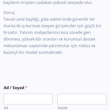
bayilerin müşteri sadakati yüksek seviyede olur.
Sonuç
Tavuk Land bayiliği, gıda sektöründe güvenilir bir
marka ile iş kurmak isteyen girişimciler için güçlü bir
fırsattır. Yatırım maliyetlerinin kısa sürede geri
dönmesi, yüksek kâr oranları ve kurumsal destek
mekanizması sayesinde yatırımcılar için risksiz ve
kazançlı bir model sunmaktadır.
Y
Ad / Soyad
*
a
p
m
a
k
Ad
Soyad