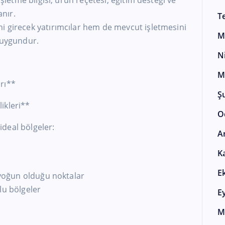
işletme bilgisi, ürün reçetesi, eğitim desteği ve
nır.
T
i girecek yatırımcılar hem de mevcut işletmesini
M
 uygundur.
N
M
rı**
Ş
ikleri**
O
deal bölgeler:
A
K
E
n yoğun olduğu noktalar
lu bölgeler
E
M