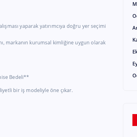
M
O
 çalışması yaparak yatırımcıya doğru yer seçimi
A
K
mı, markanın kurumsal kimliğine uygun olarak
E
E
O
hise Bedeli**
etli bir iş modeliyle öne çıkar.