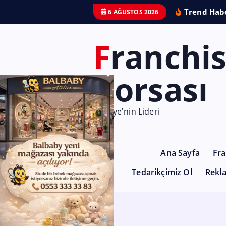
Trend Habe
6 AĞUSTOS 2026
Franchise
Borsası
Türkiye'nin Lideri
Ana Sayfa
Fra
Tedarikçimiz Ol
Rekl