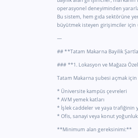
Bayilik alan girişimciler, markanın 
operasyonel deneyiminden yararla
Bu sistem, hem gıda sektörüne yen
büyütmek isteyen girişimciler için
—
## **Tatam Makarna Bayilik Şartla
### **1. Lokasyon ve Mağaza Özell
Tatam Makarna şubesi açmak için i
* Üniversite kampüs çevreleri
* AVM yemek katları
* İşlek caddeler ve yaya trafiğini
* Ofis, sanayi veya konut yoğunluk
**Minimum alan gereksinimi:**