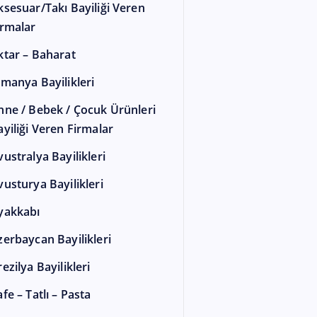
ksesuar/Takı Bayiliği Veren
irmalar
ktar – Baharat
lmanya Bayilikleri
nne / Bebek / Çocuk Ürünleri
ayiliği Veren Firmalar
vustralya Bayilikleri
vusturya Bayilikleri
yakkabı
zerbaycan Bayilikleri
ezilya Bayilikleri
fe – Tatlı – Pasta