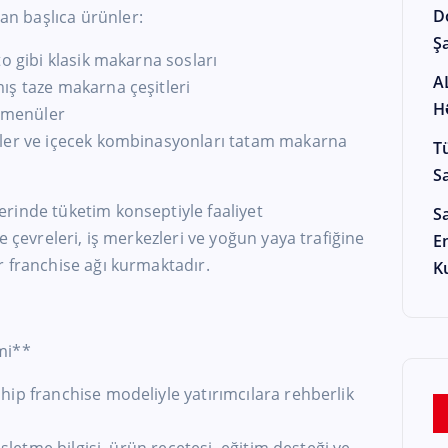
D
n başlıca ürünler:
Şa
o gibi klasik makarna sosları
A
ış taze makarna çeşitleri
H
l menüler
kler ve içecek kombinasyonları tatam makarna
T
S
rinde tüketim konseptiyle faaliyet
S
e çevreleri, iş merkezleri ve yoğun yaya trafiğine
E
r franchise ağı kurmaktadır.
K
mi**
ip franchise modeliyle yatırımcılara rehberlik