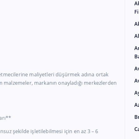
A
F
A
A
A
B
A
etmecilerine maliyetleri düşürmek adına ortak
A
 Tüm malzemeler, markanın onayladığı merkezlerden
A
A
Br
arı**
Ca
uz şekilde işletilebilmesi için en az 3 – 6