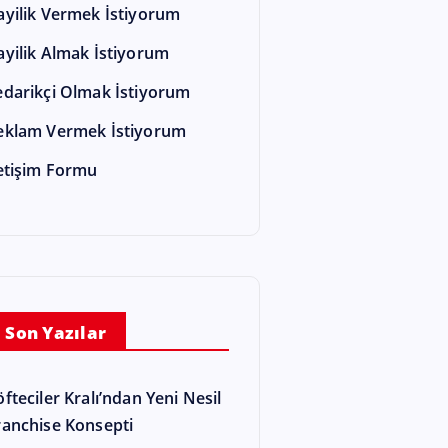
ayilik Vermek İstiyorum
ayilik Almak İstiyorum
edarikçi Olmak İstiyorum
eklam Vermek İstiyorum
letişim Formu
Son Yazılar
öfteciler Kralı’ndan Yeni Nesil
ranchise Konsepti