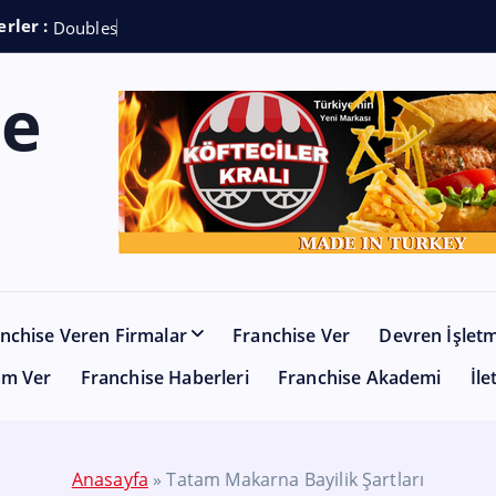
rler :
D
o
u
b
l
e
s
h
o
t
C
o
f
f
nchise Veren Firmalar
Franchise Ver
Devren İşlet
am Ver
Franchise Haberleri
Franchise Akademi
İle
Anasayfa
»
Tatam Makarna Bayilik Şartları