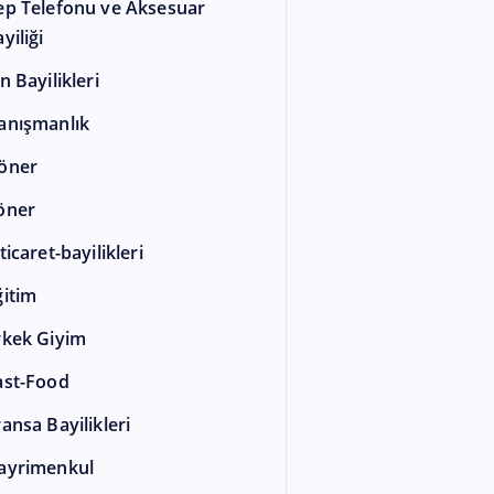
ep Telefonu ve Aksesuar
yiliği
n Bayilikleri
anışmanlık
öner
öner
ticaret-bayilikleri
ğitim
rkek Giyim
ast-Food
ransa Bayilikleri
ayrimenkul