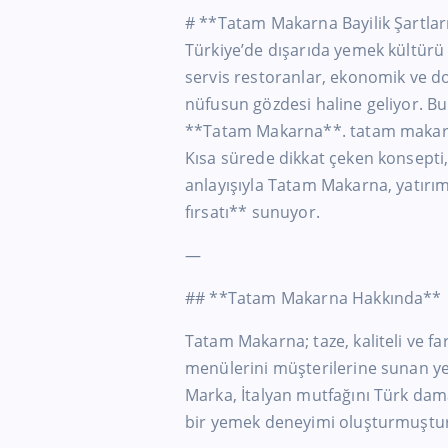
# **Tatam Makarna Bayilik Şartlar
Türkiye’de dışarıda yemek kültürü h
servis restoranlar, ekonomik ve d
nüfusun gözdesi haline geliyor. B
**Tatam Makarna**. tatam makarna
Kısa sürede dikkat çeken konsepti,
anlayışıyla Tatam Makarna, yatırımc
fırsatı** sunuyor.
—
## **Tatam Makarna Hakkında**
Tatam Makarna; taze, kaliteli ve f
menülerini müşterilerine sunan yerl
Marka, İtalyan mutfağını Türk dama
bir yemek deneyimi oluşturmuştu