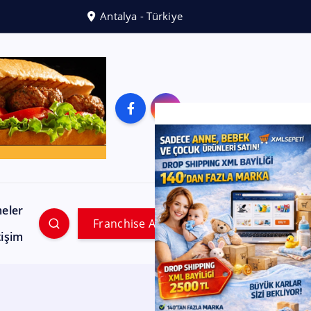
Antalya - Türkiye
meler
Franchise Ara
tişim