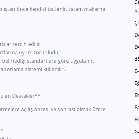
C
ılıştan önce kendisi üstlenir. tatam makarna
ba
Çi
D
ılar tercih edilir.
D
artlarına uyum zorunludur.
d
 belirlediği standartlara göre uygulanır.
aporlama sistemi kullanılır.
E-
E
E
ulan Destekler**
F
etmelere açılış öncesi ve sonrası olmak üzere
F
**
G