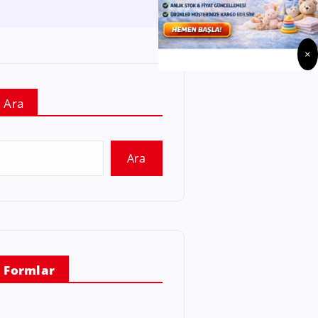
×
Ara
Ara
Formlar