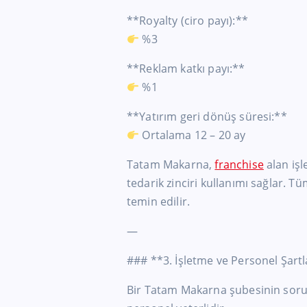
**Royalty (ciro payı):**
%3
**Reklam katkı payı:**
%1
**Yatırım geri dönüş süresi:**
Ortalama 12 – 20 ay
Tatam Makarna,
franchise
alan işl
tedarik zinciri kullanımı sağlar.
temin edilir.
—
### **3. İşletme ve Personel Şartl
Bir Tatam Makarna şubesinin soruns