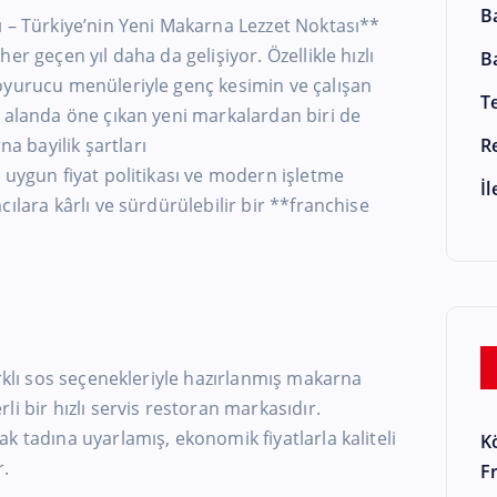
B
ı – Türkiye’nin Yeni Makarna Lezzet Noktası**
er geçen yıl daha da gelişiyor. Özellikle hızlı
B
oyurucu menüleriyle genç kesimin ve çalışan
T
u alanda öne çıkan yeni markalardan biri de
 bayilik şartları
R
 uygun fiyat politikası ve modern işletme
İ
ılara kârlı ve sürdürülebilir bir **franchise
arklı sos seçenekleriyle hazırlanmış makarna
i bir hızlı servis restoran markasıdır.
k tadına uyarlamış, ekonomik fiyatlarla kaliteli
K
r.
F