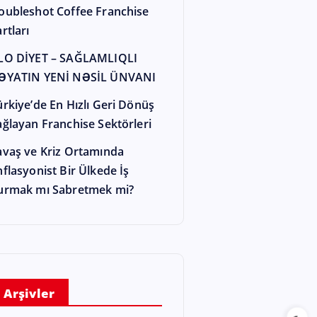
oubleshot Coffee Franchise
rtları
LO DİYET – SAĞLAMLIQLI
ƏYATIN YENİ NƏSİL ÜNVANI
ürkiye’de En Hızlı Geri Dönüş
ağlayan Franchise Sektörleri
avaş ve Kriz Ortamında
nflasyonist Bir Ülkede İş
urmak mı Sabretmek mi?
Arşivler